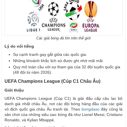
Các giải bóng đá lớn trên thế giới
Lý do nổi tiếng
Sự cạnh tranh gay gắt giữa các quốc gia.
Những khoảnh khắc lịch sử được ghi nhớ mãi mãi.
Quy mô toàn cầu với sự tham gia của 32 đội tuyển quốc gia
(48 đội từ năm 2026).
UEFA Champions League (Cúp C1 Châu Âu)
Giới thiệu
UEFA Champions League (Cúp C1) là giải đấu cấp câu lạc bộ
danh giá nhất châu Âu, nơi các đội bóng hàng đầu của các giải
vô địch quốc gia châu Âu tranh tài. Theo
bongdaso
đây cũng là
sân chơi của những siêu sao bóng đá như Lionel Messi, Cristiano
Ronaldo, và Kylian Mbappé.