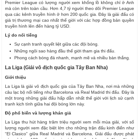
Premier League có lượng người xem khổng lồ không chỉ ở Anh
mà còn trên toàn cầu. Hơn 4,7 tỷ người theo dõi Premier League
qua các kênh truyền hình ở hơn 200 quốc gia. Đây là giải đấu có
giá trị thương mại cao nhất thế giới với các hợp đồng bản quyền
truyền hình lên đến hàng tỷ USD.
Lý do nổi tiếng
Sự cạnh tranh quyết liệt giữa các đội bóng.
Những ngôi sao hàng đầu thế giới tham gia thi đấu.
Phong cách bóng đá nhanh, mạnh mẽ và nhiều bàn thắng.
La Liga (Giải vô địch quốc gia Tây Ban Nha)
Giới thiệu
La Liga là giải vô địch quốc gia của Tây Ban Nha, nơi mà những
câu lạc bộ nổi tiếng như Barcelona và Real Madrid thi đấu. Đây là
một trong những giải đấu hấp dẫn nhất thế giới với lịch sử cạnh
tranh kịch tính giữa hai đội bóng lớn này.
Độ phổ biến và lượng khán giả
La Liga thu hút hàng trăm triệu người xem mỗi mùa giải, với số
lượng người xem đặc biệt lớn cho những trận đấu kinh điển như
“El Clasico” giữa Real Madrid và Barcelona. Giải đấu được phát