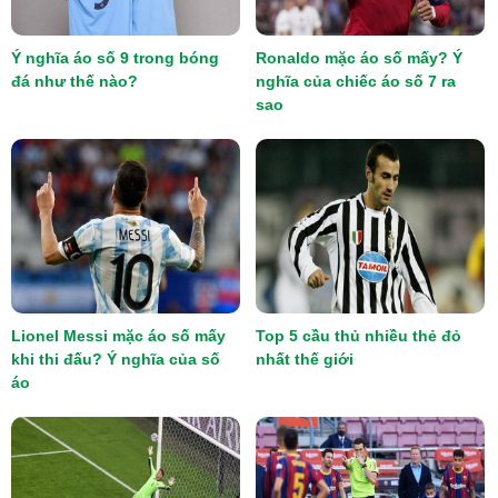
Ý nghĩa áo số 9 trong bóng
Ronaldo mặc áo số mấy? Ý
đá như thế nào?
nghĩa của chiếc áo số 7 ra
sao
Lionel Messi mặc áo số mấy
Top 5 cầu thủ nhiều thẻ đỏ
khi thi đấu? Ý nghĩa của số
nhất thế giới
áo