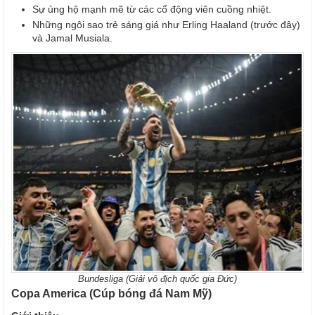
Sự ủng hộ mạnh mẽ từ các cổ động viên cuồng nhiệt.
Những ngôi sao trẻ sáng giá như Erling Haaland (trước đây)
và Jamal Musiala.
Bundesliga (Giải vô địch quốc gia Đức)
Copa America (Cúp bóng đá Nam Mỹ)