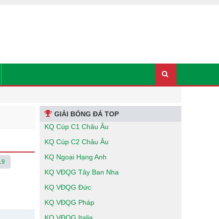
GIẢI BÓNG ĐÁ TOP
KQ Cúp C1 Châu Âu
KQ Cúp C2 Châu Âu
KQ Ngoại Hạng Anh
19
KQ VĐQG Tây Ban Nha
KQ VĐQG Đức
KQ VĐQG Pháp
KQ VĐQG Italia