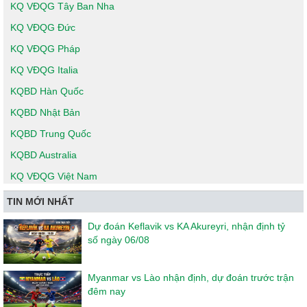
KQ VĐQG Tây Ban Nha
KQ VĐQG Đức
KQ VĐQG Pháp
KQ VĐQG Italia
KQBD Hàn Quốc
KQBD Nhật Bản
KQBD Trung Quốc
KQBD Australia
KQ VĐQG Việt Nam
TIN MỚI NHẤT
Dự đoán Keflavik vs KA Akureyri, nhận định tỷ
số ngày 06/08
Myanmar vs Lào nhận định, dự đoán trước trận
đêm nay