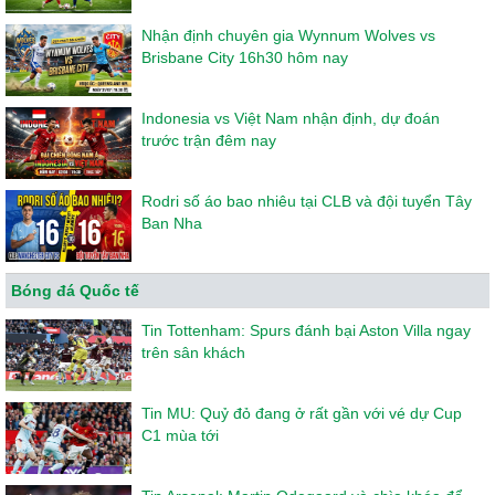
Nhận định chuyên gia Wynnum Wolves vs
Brisbane City 16h30 hôm nay
Indonesia vs Việt Nam nhận định, dự đoán
trước trận đêm nay
Rodri số áo bao nhiêu tại CLB và đội tuyển Tây
Ban Nha
Bóng đá Quốc tế
Tin Tottenham: Spurs đánh bại Aston Villa ngay
trên sân khách
Tin MU: Quỷ đỏ đang ở rất gần với vé dự Cup
C1 mùa tới