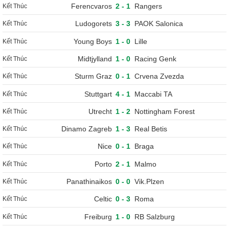
Ferencvaros
2
-
1
Rangers
Kết Thúc
Ludogorets
3
-
3
PAOK Salonica
Kết Thúc
Young Boys
1
-
0
Lille
Kết Thúc
Midtjylland
1
-
0
Racing Genk
Kết Thúc
Sturm Graz
0
-
1
Crvena Zvezda
Kết Thúc
Stuttgart
4
-
1
Maccabi TA
Kết Thúc
Utrecht
1
-
2
Nottingham Forest
Kết Thúc
Dinamo Zagreb
1
-
3
Real Betis
Kết Thúc
Nice
0
-
1
Braga
Kết Thúc
Porto
2
-
1
Malmo
Kết Thúc
Panathinaikos
0
-
0
Vik.Plzen
Kết Thúc
Celtic
0
-
3
Roma
Kết Thúc
Freiburg
1
-
0
RB Salzburg
Kết Thúc