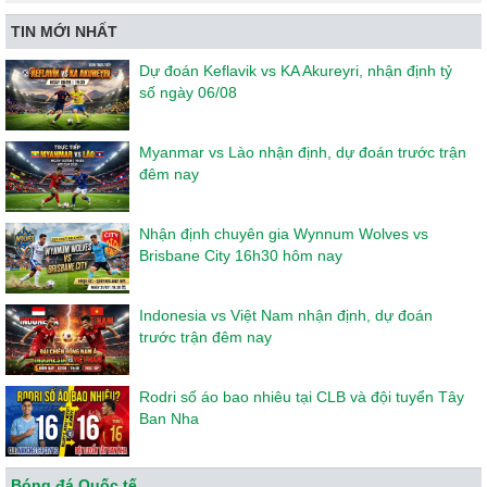
TIN MỚI NHẤT
Dự đoán Keflavik vs KA Akureyri, nhận định tỷ
số ngày 06/08
Myanmar vs Lào nhận định, dự đoán trước trận
đêm nay
Nhận định chuyên gia Wynnum Wolves vs
Brisbane City 16h30 hôm nay
Indonesia vs Việt Nam nhận định, dự đoán
trước trận đêm nay
Rodri số áo bao nhiêu tại CLB và đội tuyển Tây
Ban Nha
Bóng đá Quốc tế