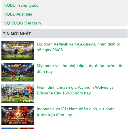
KQBD Trung Quốc
KQBD Australia
KQ VĐQG Việt Nam
TIN MỚI NHẤT
Dự đoán Keflavik vs KA Akureyri, nhận định tỷ
số ngày 06/08
Myanmar vs Lào nhận định, dự đoán trước trận
đêm nay
Nhận định chuyên gia Wynnum Wolves vs
Brisbane City 16h30 hôm nay
Indonesia vs Việt Nam nhận định, dự đoán
trước trận đêm nay