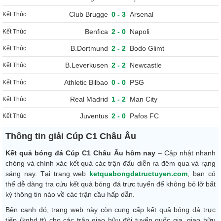
Club Brugge
0
-
3
Arsenal
Kết Thúc
Benfica
2
-
0
Napoli
Kết Thúc
B.Dortmund
2
-
2
Bodo Glimt
Kết Thúc
B.Leverkusen
2
-
2
Newcastle
Kết Thúc
Athletic Bilbao
0
-
0
PSG
Kết Thúc
Real Madrid
1
-
2
Man City
Kết Thúc
Juventus
2
-
0
Pafos FC
Kết Thúc
Thông tin giải Cúp C1 Châu Âu
Kết quả bóng đá Cúp C1 Châu Âu hôm nay
– Cập nhật nhanh
chóng và chính xác kết quả các trận đấu diễn ra đêm qua và rạng
sáng nay. Tại trang web
ketquabongdatructuyen.com
, bạn có
thể dễ dàng tra cứu kết quả bóng đá trực tuyến để không bỏ lỡ bất
kỳ thông tin nào về các trận cầu hấp dẫn.
Bên cạnh đó, trang web này còn cung cấp kết quả bóng đá trực
tiếp (kqbd tt) cho các trận giao hữu đội tuyển quốc gia, giao hữu