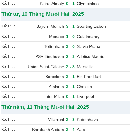
Kairat Almaty
0
-
1
Olympiakos
Kết Thúc
Thứ tư, 10 Tháng Mười Hai, 2025
Bayern Munich
3
-
1
Sporting Lisbon
Kết Thúc
Monaco
1
-
0
Galatasaray
Kết Thúc
Tottenham
3
-
0
Slavia Praha
Kết Thúc
PSV Eindhoven
2
-
3
Atletico Madrid
Kết Thúc
Union Saint-Gilloise
2
-
3
Marseille
Kết Thúc
Barcelona
2
-
1
Ein.Frankfurt
Kết Thúc
Atalanta
2
-
1
Chelsea
Kết Thúc
Inter Milan
0
-
1
Liverpool
Kết Thúc
Thứ năm, 11 Tháng Mười Hai, 2025
Villarreal
2
-
3
Kobenhavn
Kết Thúc
Karabakh Agdam
2
-
4
Ajax
Kết Thúc