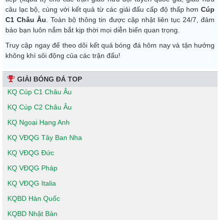
câu lạc bộ, cùng với kết quả từ các giải đấu cấp độ thấp hơn
Cúp
C1 Châu Âu
. Toàn bộ thông tin được cập nhật liên tục 24/7, đảm
bảo bạn luôn nắm bắt kịp thời mọi diễn biến quan trọng.
Truy cập ngay để theo dõi kết quả bóng đá hôm nay và tận hưởng
không khí sôi động của các trận đấu!
GIẢI BÓNG ĐÁ TOP
KQ Cúp C1 Châu Âu
KQ Cúp C2 Châu Âu
KQ Ngoại Hạng Anh
KQ VĐQG Tây Ban Nha
KQ VĐQG Đức
KQ VĐQG Pháp
KQ VĐQG Italia
KQBD Hàn Quốc
KQBD Nhật Bản