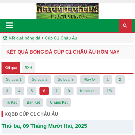
Kết quả bóng đá
Cúp C1 Châu Âu
KẾT QUẢ BÓNG ĐÁ CÚP C1 CHÂU ÂU HÔM NAY
Kết quả
BXH
So Loai 1
So Loai 2
So Loai 3
Play Off
1
2
3
4
5
6
7
8
Knock out
1/8
Tu Ket
Ban Ket
Chung Ket
KQBD CÚP C1 CHÂU ÂU
Thứ ba, 09 Tháng Mười Hai, 2025