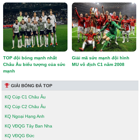
TOP đội bóng mạnh nhất
Giải mã sức mạnh đội hình
Châu Âu biểu tượng của sức
MU vô địch C1 năm 2008
mạnh
GIẢI BÓNG ĐÁ TOP
KQ Cúp C1 Châu Âu
KQ Cúp C2 Châu Âu
KQ Ngoại Hạng Anh
KQ VĐQG Tây Ban Nha
KQ VĐQG Đức