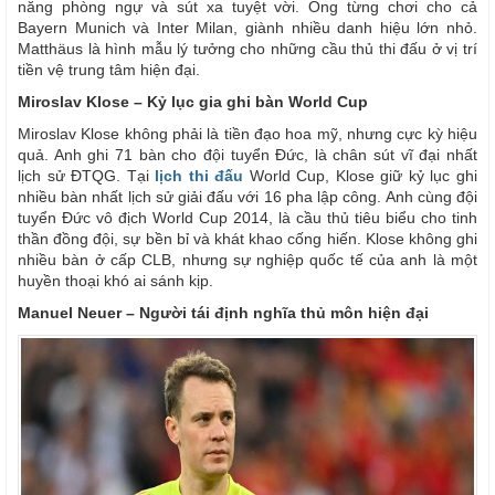
năng phòng ngự và sút xa tuyệt vời. Ông từng chơi cho cả
Bayern Munich và Inter Milan, giành nhiều danh hiệu lớn nhỏ.
Matthäus là hình mẫu lý tưởng cho những cầu thủ thi đấu ở vị trí
tiền vệ trung tâm hiện đại.
Miroslav Klose – Kỷ lục gia ghi bàn World Cup
Miroslav Klose không phải là tiền đạo hoa mỹ, nhưng cực kỳ hiệu
quả. Anh ghi 71 bàn cho đội tuyển Đức, là chân sút vĩ đại nhất
lịch sử ĐTQG. Tại
lịch thi đấu
World Cup, Klose giữ kỷ lục ghi
nhiều bàn nhất lịch sử giải đấu với 16 pha lập công. Anh cùng đội
tuyển Đức vô địch World Cup 2014, là cầu thủ tiêu biểu cho tinh
thần đồng đội, sự bền bỉ và khát khao cống hiến. Klose không ghi
nhiều bàn ở cấp CLB, nhưng sự nghiệp quốc tế của anh là một
huyền thoại khó ai sánh kịp.
Manuel Neuer – Người tái định nghĩa thủ môn hiện đại