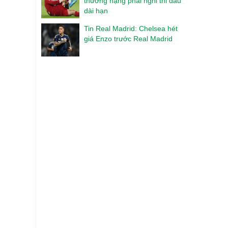
thương nặng phải nghỉ thi đấu
dài hạn
Tin Real Madrid: Chelsea hét
giá Enzo trước Real Madrid