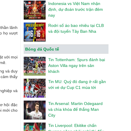
Indonesia vs Việt Nam nhận
định, dự đoán trước trận đêm
nay
Rodri số áo bao nhiêu tại CLB
thần lãnh
và đội tuyển Tây Ban Nha
úp họ vượt
Bóng đá Quốc tế
ặt với mọi
Tin Tottenham: Spurs đánh bại
 mẽ.
Aston Villa ngay trên sân
ựng và duy
khách
ọ cảm thấy
Tin MU: Quỷ đỏ đang ở rất gần
với vé dự Cup C1 mùa tới
 nghiệp và
Tin Arsenal: Martin Odegaard
ơ hội đặc
và chìa khóa để thắng Man
i mới cho
City
Tin Liverpool: Ekitike chấn