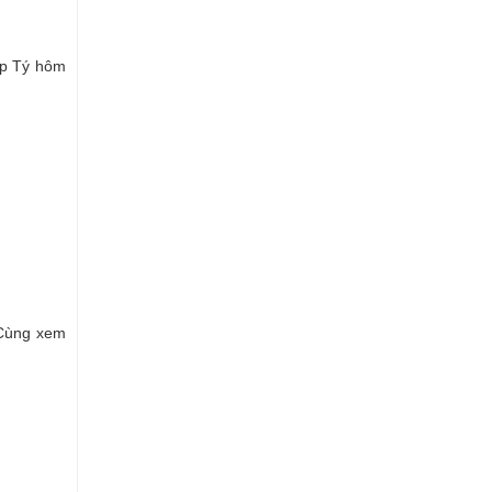
áp Tý hôm
 Cùng xem