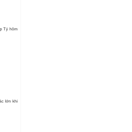
áp Tý hôm
c lớn khi