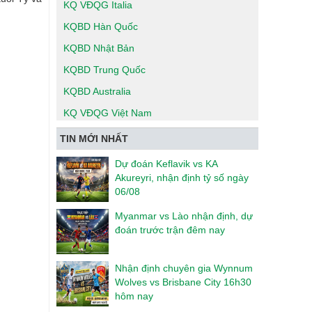
KQ VĐQG Italia
KQBD Hàn Quốc
KQBD Nhật Bản
KQBD Trung Quốc
KQBD Australia
KQ VĐQG Việt Nam
TIN MỚI NHẤT
Dự đoán Keflavik vs KA
Akureyri, nhận định tỷ số ngày
06/08
Myanmar vs Lào nhận định, dự
đoán trước trận đêm nay
Nhận định chuyên gia Wynnum
Wolves vs Brisbane City 16h30
hôm nay