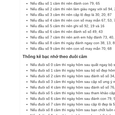
Nếu đầu số 1 câm thì nên đánh con 79, 65
Nếu đầu số 2 câm thì nên làm giàu ngay với số 94, 
Nếu đầu số 3 câm thì nên cặp lô đẹp là 30, 20, 87
Nếu đầu số 4 câm thì nên con số may mắn 67, 53, 
Nếu đầu số 5 câm thì nên ghi số 92, 19 và 16
Nếu đầu số 6 câm thì nên đánh số số 49, 43
Nếu đầu số 7 câm thì nên anh em hãy đánh 73, 40,
Nếu đầu số 8 câm thì ngày đánh ngay con 38, 13, 
Nếu đầu số 9 câm thì nên con số may mắn 70, 68
Thống kê bạc nhớ theo đuôi câm
Nếu đuôi số 0 câm thì ngày hôm sau quất ngay bộ s
Nếu đuôi số 1 câm thì ngày hôm sau bộ số đẹp hôm
Nếu đuôi số 2 câm thì ngày hôm sau đánh số số 34,
Nếu đuôi số 3 câm thì ngày hôm sau cặp số ưng ý n
Nếu đuôi số 4 câm thì ngày hôm sau đánh số số 76,
Nếu đuôi số 5 câm thì ngày hôm sau tham khảo cặp 
Nếu đuôi số 6 câm thì ngày hôm sau đánh con 79, 9
Nếu đuôi số 7 câm thì ngày hôm sau cặp lô đẹp là 5
Nếu đuôi số 8 câm thì ngày hôm sau bạn chốt luôn c