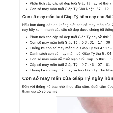
Phân tích các cặp số đẹp tuổi Giáp Tý hay về thứ 7 
Con số may mắn tuổi Giáp Tý Chủ Nhật : 87 – 12 – 
Con số may mắn tuổi Giáp Tý hôm nay cho đà
Nếu bạn đang đắn đo không biết con số may mắn của G
nay hãy xem nhanh các cầu số đẹp được chúng tôi thống
Phân tích các cặp số đẹp tuổi Giáp Tý hay về thứ 2 
Con số may mắn tuổi Giáp Tý thứ 3 : 31 – 17 – 36 –
Thống kê con số may mắn tuổi Giáp Tý thứ 4 : 17 –
Danh sách con số may mắn tuổi Giáp Tý thứ 5 : 04 
Con số may mắn dễ xuất hiện tuổi Giáp Tý thứ 6 : 9
Cặp số may mắn tuổi Giáp Tý thứ 7 : 46 – 07 – 61 –
Thống kê số may mắn hay về tuổi Giáp Tý Chủ Nhật 
Con số may mắn của Giáp Tý ngày hôm
Đến với thống kê bạc nhớ theo đầu câm, đuôi câm đượ
tham gia xổ số ba miền.