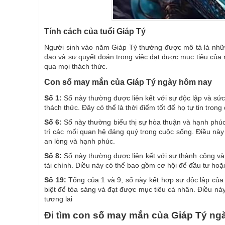
Tính cách của tuổi Giáp Tý
Người sinh vào năm Giáp Tý thường được mô tả là nhữn
đạo và sự quyết đoán trong việc đạt được mục tiêu của 
qua mọi thách thức.
Con số may mắn của Giáp Tý ngày hôm nay
Số 1:
Số này thường được liên kết với sự độc lập và sứ
thách thức. Đây có thể là thời điểm tốt để họ tự tin tro
Số 6:
Số này thường biểu thị sự hòa thuận và hạnh phúc 
trì các mối quan hệ đáng quý trong cuộc sống. Điều này
an lòng và hạnh phúc.
Số 8:
Số này thường được liên kết với sự thành công và
tài chính. Điều này có thể bao gồm cơ hội để đầu tư hoặc
Số 19:
Tổng của 1 và 9, số này kết hợp sự độc lập của 
biệt để tỏa sáng và đạt được mục tiêu cá nhân. Điều n
tương lai
Đi tìm con số may mắn của Giáp Tý ng