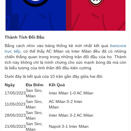
Thành Tích Đối Đầu
Bằng cách nhìn vào bảng thống kê mới nhất kết quả
livescore
trực tiếp
, có thể thấy AC Milan và Inter Milan đều đã có những
chiến thắng quan trọng trong những trận đối đầu của họ. Thành
tích này không chỉ là minh chứng cho sức mạnh bóng đá mà còn
là biểu tượng của tinh thần đối đầu kiên cường.
Dưới đây là kết quả của 10 trận gần đây giữa hai đội:
Ngày
Địa Điểm
Kết Quả
San Siro,
17/05/2023
Inter Milan 1-0 AC Milan
Milan
San Siro,
AC Milan 0-2 Inter
11/05/2023
Milan
Milan
San Siro,
28/05/2023
Inter Milan 3-2 AC Milan
Milan
San Siro,
21/05/2023
Napoli 3-1 Inter Milan
Milan