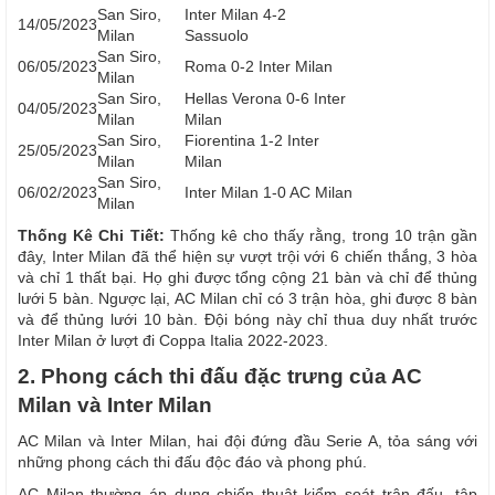
San Siro,
Inter Milan 4-2
14/05/2023
Milan
Sassuolo
San Siro,
06/05/2023
Roma 0-2 Inter Milan
Milan
San Siro,
Hellas Verona 0-6 Inter
04/05/2023
Milan
Milan
San Siro,
Fiorentina 1-2 Inter
25/05/2023
Milan
Milan
San Siro,
06/02/2023
Inter Milan 1-0 AC Milan
Milan
Thống Kê Chi Tiết:
Thống kê cho thấy rằng, trong 10 trận gần
đây, Inter Milan đã thể hiện sự vượt trội với 6 chiến thắng, 3 hòa
và chỉ 1 thất bại. Họ ghi được tổng cộng 21 bàn và chỉ để thủng
lưới 5 bàn. Ngược lại, AC Milan chỉ có 3 trận hòa, ghi được 8 bàn
và để thủng lưới 10 bàn. Đội bóng này chỉ thua duy nhất trước
Inter Milan ở lượt đi Coppa Italia 2022-2023.
2. Phong cách thi đấu đặc trưng của AC
Milan và Inter Milan
AC Milan và Inter Milan, hai đội đứng đầu Serie A, tỏa sáng với
những phong cách thi đấu độc đáo và phong phú.
AC Milan thường áp dụng chiến thuật kiểm soát trận đấu, tập