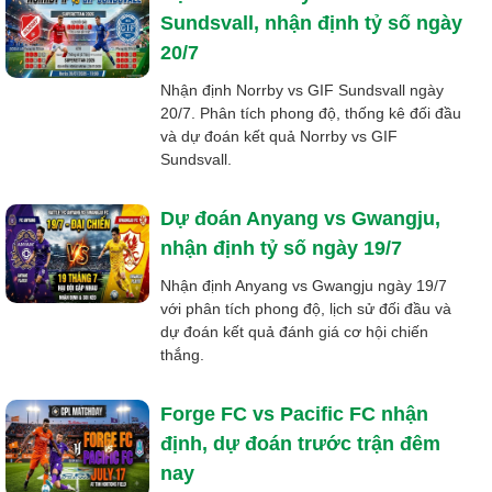
Sundsvall, nhận định tỷ số ngày
20/7
Nhận định Norrby vs GIF Sundsvall ngày
20/7. Phân tích phong độ, thống kê đối đầu
và dự đoán kết quả Norrby vs GIF
Sundsvall.
Dự đoán Anyang vs Gwangju,
nhận định tỷ số ngày 19/7
Nhận định Anyang vs Gwangju ngày 19/7
với phân tích phong độ, lịch sử đối đầu và
dự đoán kết quả đánh giá cơ hội chiến
thắng.
Forge FC vs Pacific FC nhận
định, dự đoán trước trận đêm
nay