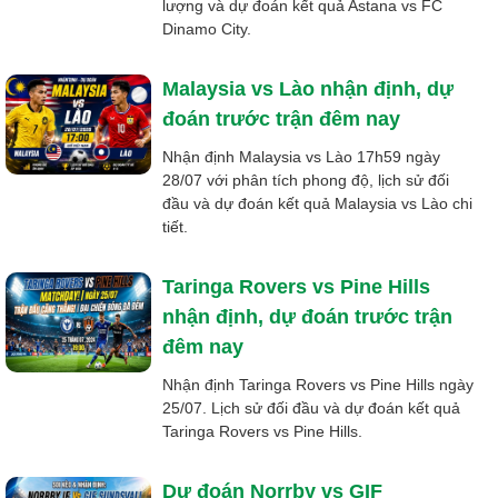
lượng và dự đoán kết quả Astana vs FC
Dinamo City.
Malaysia vs Lào nhận định, dự
đoán trước trận đêm nay
Nhận định Malaysia vs Lào 17h59 ngày
28/07 với phân tích phong độ, lịch sử đối
đầu và dự đoán kết quả Malaysia vs Lào chi
tiết.
Taringa Rovers vs Pine Hills
nhận định, dự đoán trước trận
đêm nay
Nhận định Taringa Rovers vs Pine Hills ngày
25/07. Lịch sử đối đầu và dự đoán kết quả
Taringa Rovers vs Pine Hills.
Dự đoán Norrby vs GIF