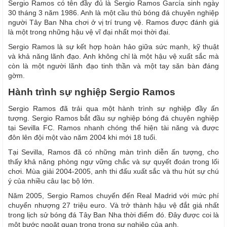
Sergio Ramos có tên đầy đủ là Sergio Ramos García sinh ngày
30 tháng 3 năm 1986. Anh là một cầu thủ bóng đá chuyên nghiệp
người Tây Ban Nha chơi ở vị trí trung vệ. Ramos được đánh giá
là một trong những hậu vệ vĩ đại nhất mọi thời đại.
Sergio Ramos là sự kết hợp hoàn hảo giữa sức mạnh, kỹ thuật
và khả năng lãnh đạo. Anh không chỉ là một hậu vệ xuất sắc mà
còn là một người lãnh đạo tinh thần và một tay săn bàn đáng
gờm.
Hành trình sự nghiệp Sergio Ramos
Sergio Ramos đã trải qua một hành trình sự nghiệp đầy ấn
tượng. Sergio Ramos bắt đầu sự nghiệp bóng đá chuyên nghiệp
tại Sevilla FC. Ramos nhanh chóng thể hiện tài năng và được
đôn lên đội một vào năm 2004 khi mới 18 tuổi.
Tại Sevilla, Ramos đã có những màn trình diễn ấn tượng, cho
thấy khả năng phòng ngự vững chắc và sự quyết đoán trong lối
chơi. Mùa giải 2004-2005, anh thi đấu xuất sắc và thu hút sự chú
ý của nhiều câu lạc bộ lớn.
Năm 2005, Sergio Ramos chuyển đến Real Madrid với mức phí
chuyển nhượng 27 triệu euro. Và trở thành hậu vệ đắt giá nhất
trong lịch sử bóng đá Tây Ban Nha thời điểm đó. Đây được coi là
một bước ngoặt quan trọng trong sự nghiệp của anh.