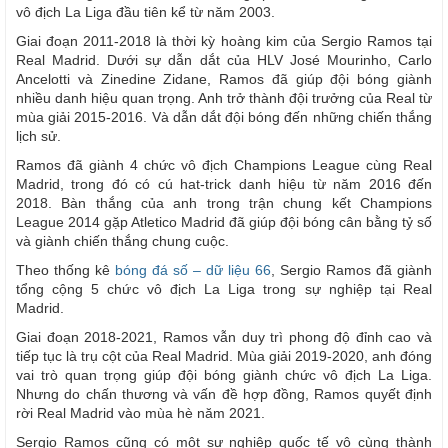
vô địch La Liga đầu tiên kể từ năm 2003.
Giai đoạn 2011-2018 là thời kỳ hoàng kim của Sergio Ramos tại
Real Madrid. Dưới sự dẫn dắt của HLV José Mourinho, Carlo
Ancelotti và Zinedine Zidane, Ramos đã giúp đội bóng giành
nhiều danh hiệu quan trọng. Anh trở thành đội trưởng của Real từ
mùa giải 2015-2016. Và dẫn dắt đội bóng đến những chiến thắng
lịch sử.
Ramos đã giành 4 chức vô địch Champions League cùng Real
Madrid, trong đó có cú hat-trick danh hiệu từ năm 2016 đến
2018. Bàn thắng của anh trong trận chung kết Champions
League 2014 gặp Atletico Madrid đã giúp đội bóng cân bằng tỷ số
và giành chiến thắng chung cuộc.
Theo thống kê
bóng đá số – dữ liệu 66
, Sergio Ramos đã giành
tổng cộng 5 chức vô địch La Liga trong sự nghiệp tại Real
Madrid.
Giai đoạn 2018-2021, Ramos vẫn duy trì phong độ đỉnh cao và
tiếp tục là trụ cột của Real Madrid. Mùa giải 2019-2020, anh đóng
vai trò quan trọng giúp đội bóng giành chức vô địch La Liga.
Nhưng do chấn thương và vấn đề hợp đồng, Ramos quyết định
rời Real Madrid vào mùa hè năm 2021.
Sergio Ramos cũng có một sự nghiệp quốc tế vô cùng thành