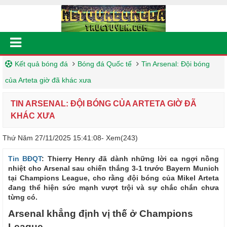
Kết quả bóng đá
Bóng đá Quốc tế
Tin Arsenal: Đội bóng
của Arteta giờ đã khác xưa
TIN ARSENAL: ĐỘI BÓNG CỦA ARTETA GIỜ ĐÃ
KHÁC XƯA
Thứ Năm 27/11/2025 15:41:08
- Xem(243)
Tin BĐQT
: Thierry Henry đã dành những lời ca ngợi nồng
nhiệt cho Arsenal sau chiến thắng 3-1 trước Bayern Munich
tại Champions League, cho rằng đội bóng của Mikel Arteta
đang thể hiện sức mạnh vượt trội và sự chắc chắn chưa
từng có.
Arsenal khẳng định vị thế ở Champions
League