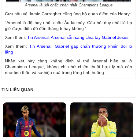
Arsenal là đội chắc chắn nhất Champions League
Cựu hậu vệ Jamie Carragher cũng ủng hộ quan điểm của Henry:
“Arsenal là đội hay nhất châu Âu lúc này. Câu hỏi duy nhất là họ
giữ được điều đó đến tháng 5 hay không.”
Xem thêm:
Tin Arsenal: Arsenal sẵn sàng chia tay Gabriel Jesus
Xem thêm:
Tin Arsenal: Gabriel gặp chấn thương khiến đội lo
lắng
Nhận xét này càng khẳng định vị thế Arsenal hiện tại ở
Champions League, không chỉ nhờ chiến thuật hợp lý mà còn
nhờ tinh thần và sự hiệu quả trong từng tình huống.
TIN LIÊN QUAN