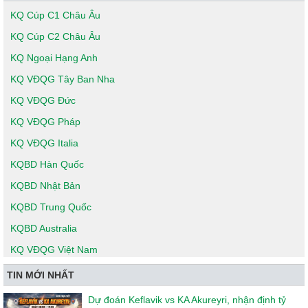
KQ Cúp C1 Châu Âu
KQ Cúp C2 Châu Âu
KQ Ngoại Hạng Anh
KQ VĐQG Tây Ban Nha
KQ VĐQG Đức
KQ VĐQG Pháp
KQ VĐQG Italia
KQBD Hàn Quốc
KQBD Nhật Bản
KQBD Trung Quốc
KQBD Australia
KQ VĐQG Việt Nam
TIN MỚI NHẤT
Dự đoán Keflavik vs KA Akureyri, nhận định tỷ