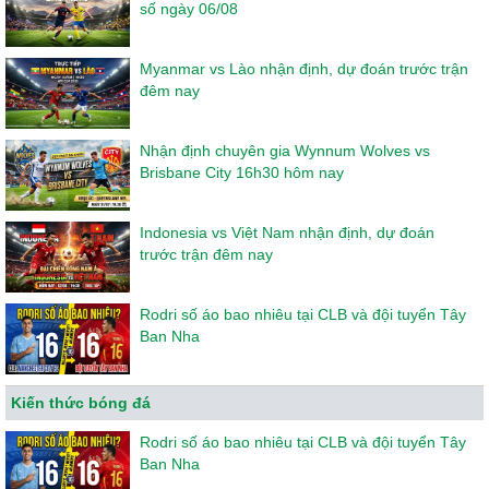
số ngày 06/08
Myanmar vs Lào nhận định, dự đoán trước trận
đêm nay
Nhận định chuyên gia Wynnum Wolves vs
Brisbane City 16h30 hôm nay
Indonesia vs Việt Nam nhận định, dự đoán
trước trận đêm nay
Rodri số áo bao nhiêu tại CLB và đội tuyển Tây
Ban Nha
Kiến thức bóng đá
Rodri số áo bao nhiêu tại CLB và đội tuyển Tây
Ban Nha