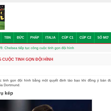
TBN
ĐỨC
PHÁP
ITALIA
CÚP C1
CÚP C2
SỔ MƠ
8: Chelsea tiếp tục công cuộc tinh gọn đội hình
G CUỘC TINH GỌN ĐỘI HÌNH
c tinh gọn đội hình bằng một quyết định táo bạo khi đồng ý bán đ
ia Dortmund.
vụ kép