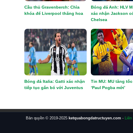
Cầu thủ Gravenberch: Chìa
Bóng đá Anh: HLV M
khóa để Liverpool thăng hoa
xác nhận Jackson có
Chelsea
Bóng đá Italia: Gatti xác nhận
Tin MU: MU tăng tốc
tiếp tục gắn bó với Juventus
‘Paul Pogba mới’
Bản quyền © 2019-2025
ketquabongdatructuyen.com
-
Liên