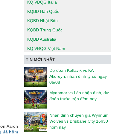
KQ VĐQG Italia
KQBD Hàn Quốc
KQBD Nhật Bản
KQBD Trung Quốc
KQBD Australia
KQ VĐQG Việt Nam
TIN MỚI NHẤT
Dự đoán Keflavik vs KA
Akureyri, nhận định tỷ số ngày
06/08
Myanmar vs Lào nhận định, dự
đoán trước trận đêm nay
Nhận định chuyên gia Wynnum
Wolves vs Brisbane City 16h30
ượn Aaron
hôm nay
g đá hôm