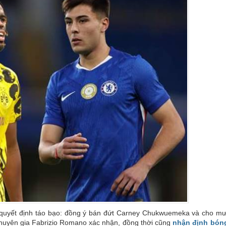
ột quyết định táo bạo: đồng ý bán đứt Carney Chukwuemeka và cho m
chuyên gia Fabrizio Romano xác nhận, đồng thời cũng
nhận định bón