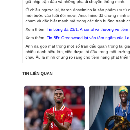
giữ nhịp trận đấu và những pha di chuyển thông minh.
Ở chiều ngược lại, Aaron Anselmino là sản phẩm ưu tú 
mới bước vào tuổi đôi mươi, Anselmino đã chứng minh sự 
chạm và đặc biệt mạnh mẽ trong các tình huống tranh ch
Xem thêm:
Tin bóng đá 23/1: Arsenal và thương vụ tiềm
Xem thêm:
Tin BĐ: Greenwood lọt vào tầm ngắm của La
Anh đã góp mặt trong một số trận đấu quan trọng tại g
nhiều danh hiệu lớn, việc được thi đấu trong môi trườ
châu Âu là minh chứng rõ ràng cho tiềm năng phát triển 
TIN LIÊN QUAN