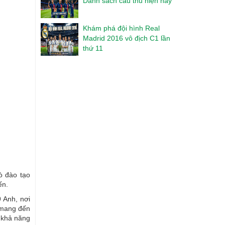
Danh sách cầu thủ hiện nay
Khám phá đội hình Real
Madrid 2016 vô địch C1 lần
thứ 11
ò đào tạo
ến.
 Anh, nơi
a mang đến
a khả năng