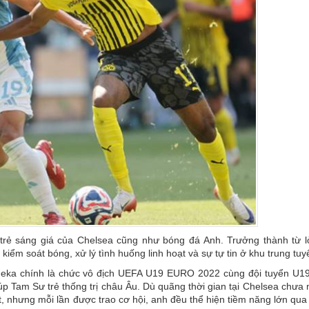
ẻ sáng giá của Chelsea cũng như bóng đá Anh. Trưởng thành từ l
iểm soát bóng, xử lý tình huống linh hoạt và sự tự tin ở khu trung tuy
eka chính là chức vô địch UEFA U19 EURO 2022 cùng đội tuyển U19
iúp Tam Sư trẻ thống trị châu Âu. Dù quãng thời gian tại Chelsea chư
t, nhưng mỗi lần được trao cơ hội, anh đều thể hiện tiềm năng lớn qu