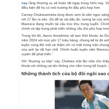
nay
rằng thương vụ sẽ hoàn tất ngay trong hôm nay. Với 
điều kiện để họ có môi trường thi đấu phù hợp hơn.
Carney Chukwuemeka từng được xem là viên ngọc sáng n
với 17 lần ra sân. Dù để lại vài dấu ấn, tương lai của 
Maresca đang muốn tái cấu trúc khu trung tuyến. Chính
chính và tập trung phát triển những cầu thủ phù hợp hơn v
Trong khi đó, Aaron Anselmino sẽ tạm thời khoác áo D
năm 2024 với mức phí 17 triệu bảng, nhưng kể từ đó an
luyện cùng đội một và thậm chí có mặt trong trận chung
của anh lại rất hạn chế. Chính huấn luyện viên Maresc
xuyên để phát triển.”
Với “thương vụ kép” này, Chelsea một lần nữa cho thấy
khoát với những cái tên không còn nằm trong kế hoạch, đ
Những thành tích của bộ đôi ngôi sao 