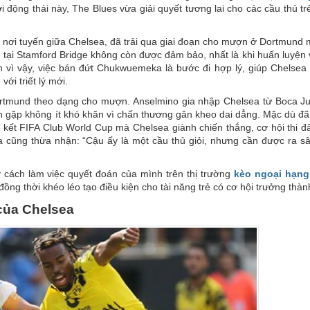
động thái này, The Blues vừa giải quyết tương lai cho các cầu thủ tr
ơi tuyến giữa Chelsea, đã trải qua giai đoạn cho mượn ở Dortmund 
anh tại Stamford Bridge không còn được đảm bảo, nhất là khi huấn luyện
 vì vậy, việc bán đứt Chukwuemeka là bước đi hợp lý, giúp Chelsea t
ới triết lý mới.
ortmund theo dạng cho mượn. Anselmino gia nhập Chelsea từ Boca Ju
h gặp không ít khó khăn vì chấn thương gân kheo dai dẳng. Mặc dù đã
 kết FIFA Club World Cup mà Chelsea giành chiến thắng, cơ hội thi đ
a cũng thừa nhận: “Cậu ấy là một cầu thủ giỏi, nhưng cần được ra s
 cách làm việc quyết đoán của mình trên thị trường
kèo ngoại hạng
ồng thời khéo léo tạo điều kiện cho tài năng trẻ có cơ hội trưởng thàn
của Chelsea