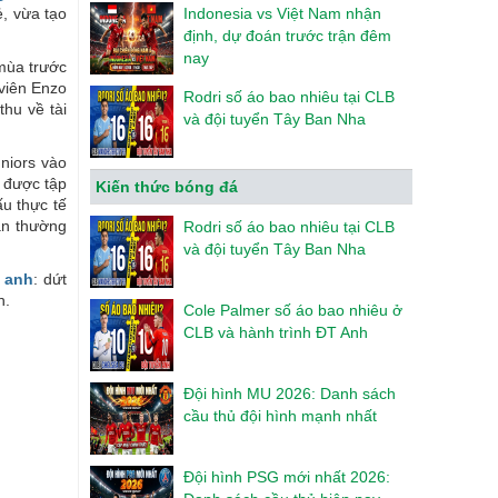
ẻ, vừa tạo
Indonesia vs Việt Nam nhận
định, dự đoán trước trận đêm
nay
mùa trước
 viên Enzo
Rodri số áo bao nhiêu tại CLB
hu về tài
và đội tuyển Tây Ban Nha
niors vào
 được tập
Kiến thức bóng đá
ấu thực tế
ân thường
Rodri số áo bao nhiêu tại CLB
và đội tuyển Tây Ban Nha
 anh
: dứt
h.
Cole Palmer số áo bao nhiêu ở
CLB và hành trình ĐT Anh
Đội hình MU 2026: Danh sách
cầu thủ đội hình mạnh nhất
Đội hình PSG mới nhất 2026: