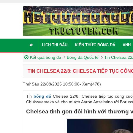
LỊCH THI ĐẤU
KIẾN THỨC BÓNG ĐÁ
ANH
Kết quả bóng đá
Bóng đá Quốc tế
Tin Chelsea 22/
TIN CHELSEA 22/8: CHELSEA TIẾP TỤC CÔN
Thứ Sáu 22/08/2025 10:56:08
- Xem(478)
Tin
bóng đá
Chelsea 22/8: Chelsea tiếp tục công cuộ
Chukwuemeka và cho mượn Aaron Anselmino tới Boruss
Chelsea tinh gọn đội hình với thương 