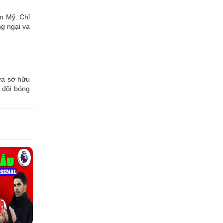
m Mỹ. Chỉ
ng ngại va
ưa sở hữu
 đội bóng