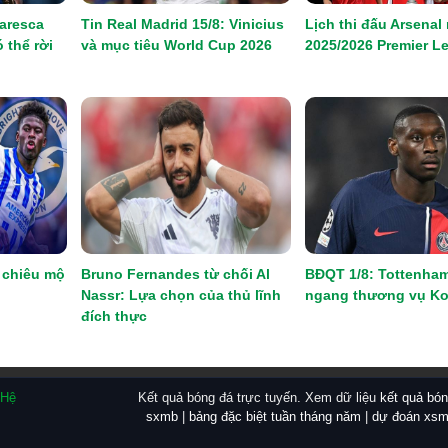
aresca
Tin Real Madrid 15/8: Vinicius
Lịch thi đấu Arsenal
 thể rời
và mục tiêu World Cup 2026
2025/2026 Premier L
 chiêu mộ
Bruno Fernandes từ chối Al
BĐQT 1/8: Tottenha
Nassr: Lựa chọn của thủ lĩnh
ngang thương vụ Ko
đích thực
 Hệ
Kết quả bóng đá trực tuyến. Xem dữ liệu
kết quả bó
sxmb
|
bảng đặc biệt tuần tháng năm
|
dự đoán xsm