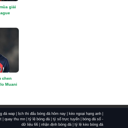
 mùa giải
eague
m chen
lo Muani
ng đá wap
|
lịch thi đấu bóng đá hôm nay
|
kèo ngoại hạng anh
|
t
|
quay thu mn
|
tỷ lệ bóng đá
|
tỷ số trực tuyến
|
bóng đá số -
dữ liệu 66
|
nhận định bóng đá
|
tỷ lệ kèo bóng đá