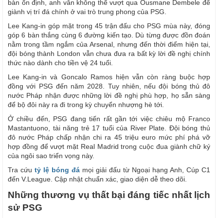
bàn ổn định, anh vẫn không thể vượt qua Ousmane Dembele để
giành vị trí đá chính ở vai trò trung phong của PSG.
Lee Kang-in góp mặt trong 45 trận đấu cho PSG mùa này, đóng
góp 6 bàn thắng cùng 6 đường kiến tạo. Dù từng được đồn đoán
nằm trong tầm ngắm của Arsenal, nhưng đến thời điểm hiện tại,
đội bóng thành London vẫn chưa đưa ra bất kỳ lời đề nghị chính
thức nào dành cho tiền vệ 24 tuổi.
Lee Kang-in và Goncalo Ramos hiện vẫn còn ràng buộc hợp
đồng với PSG đến năm 2028. Tuy nhiên, nếu đội bóng thủ đô
nước Pháp nhận được những lời đề nghị phù hợp, họ sẵn sàng
để bộ đôi này ra đi trong kỳ chuyển nhượng hè tới.
Ở chiều đến, PSG đang tiến rất gần tới việc chiêu mộ Franco
Mastantuono, tài năng trẻ 17 tuổi của River Plate. Đội bóng thủ
đô nước Pháp chấp nhận chi ra 45 triệu euro mức phí phá vỡ
hợp đồng để vượt mặt Real Madrid trong cuộc đua giành chữ ký
của ngôi sao triển vọng này.
Tra cứu
tỷ lệ bóng đá
mọi giải đấu từ Ngoại hạng Anh, Cúp C1
đến V.League. Cập nhật chuẩn xác, giao diện dễ theo dõi.
Những thương vụ thất bại đáng tiếc nhất lịch
sử PSG