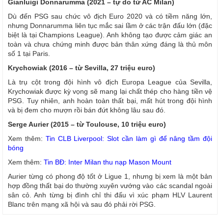
Gianluigi Donnarumma (2021 – tự do từ AC Milan)
Dù đến PSG sau chức vô địch Euro 2020 và có tiềm năng lớn,
nhưng Donnarumma liên tục mắc sai lầm ở các trận đấu lớn (đặc
biệt là tại Champions League). Anh không tạo được cảm giác an
toàn và chưa chứng minh được bản thân xứng đáng là thủ môn
số 1 tại Paris.
Krychowiak (2016 – từ Sevilla, 27 triệu euro)
Là trụ cột trong đội hình vô địch Europa League của Sevilla,
Krychowiak được kỳ vọng sẽ mang lại chất thép cho hàng tiền vệ
PSG. Tuy nhiên, anh hoàn toàn thất bại, mất hút trong đội hình
và bị đem cho mượn rồi bán đứt không lâu sau đó.
Serge Aurier (2015 – từ Toulouse, 10 triệu euro)
Xem thêm:
Tin CLB Liverpool: Slot cần làm gì để nâng tầm đội
bóng
Xem thêm:
Tin BĐ: Inter Milan thu nạp Mason Mount
Aurier từng có phong độ tốt ở Ligue 1, nhưng bị xem là một bản
hợp đồng thất bại do thường xuyên vướng vào các scandal ngoài
sân cỏ. Anh từng bị đình chỉ thi đấu vì xúc phạm HLV Laurent
Blanc trên mạng xã hội và sau đó phải rời PSG.