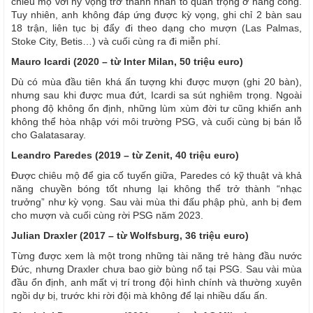
chiêu mộ với hy vọng trở thành nhân tố quan trọng ở hàng công.
Tuy nhiên, anh không đáp ứng được kỳ vọng, ghi chỉ 2 bàn sau
18 trận, liên tục bị đẩy đi theo dạng cho mượn (Las Palmas,
Stoke City, Betis…) và cuối cùng ra đi miễn phí.
Mauro Icardi (2020 – từ Inter Milan, 50 triệu euro)
Dù có mùa đầu tiên khá ấn tượng khi được mượn (ghi 20 bàn),
nhưng sau khi được mua đứt, Icardi sa sút nghiêm trọng. Ngoài
phong độ không ổn định, những lùm xùm đời tư cũng khiến anh
không thể hòa nhập với môi trường PSG, và cuối cùng bị bán lỗ
cho Galatasaray.
Leandro Paredes (2019 – từ Zenit, 40 triệu euro)
Được chiêu mộ để gia cố tuyến giữa, Paredes có kỹ thuật và khả
năng chuyền bóng tốt nhưng lại không thể trở thành “nhạc
trưởng” như kỳ vọng. Sau vài mùa thi đấu phập phù, anh bị đem
cho mượn và cuối cùng rời PSG năm 2023.
Julian Draxler (2017 – từ Wolfsburg, 36 triệu euro)
Từng được xem là một trong những tài năng trẻ hàng đầu nước
Đức, nhưng Draxler chưa bao giờ bùng nổ tại PSG. Sau vài mùa
đầu ổn định, anh mất vị trí trong đội hình chính và thường xuyên
ngồi dự bị, trước khi rời đội mà không để lại nhiều dấu ấn.