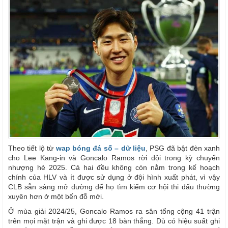
Theo tiết lộ từ
wap bóng đá số – dữ liệu
, PSG đã bật đèn xanh
cho Lee Kang-in và Goncalo Ramos rời đội trong kỳ chuyển
nhượng hè 2025. Cả hai đều không còn nằm trong kế hoạch
chính của HLV và ít được sử dụng ở đội hình xuất phát, vì vậy
CLB sẵn sàng mở đường để họ tìm kiếm cơ hội thi đấu thường
xuyên hơn ở một bến đỗ mới.
Ở mùa giải 2024/25, Goncalo Ramos ra sân tổng cộng 41 trận
trên mọi mặt trận và ghi được 18 bàn thắng. Dù có hiệu suất ghi