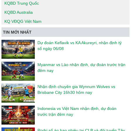
KQBD Trung Quốc
KQBD Australia
KQ VĐQG Việt Nam
TIN MỚI NHẤT
Dự đoán Keflavik vs KA Akureyri, nhận định tỷ
số ngày 06/08
Myanmar vs Lào nhận định, dự đoán trước trận
đêm nay
Nhận định chuyên gia Wynnum Wolves vs
Brisbane City 16h30 hôm nay
Indonesia vs Việt Nam nhận định, dự đoán
trước trận đêm nay
Rodri số áo bao nhiêu tại CLB và đội tuyển Tây