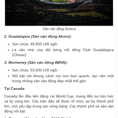
Sân vận động Azteca
2. Guadalajara (Sân vận động Akron):
Sức chứa: 49,850 chỗ ngồi.
Là sân nhà của đội bóng nổi tiếng Club Guadalajara
(Chivas).
3. Monterrey (Sân vận động BBVA):
Sức chứa: 53,500 chỗ ngồi.
Nổi bật với khung cảnh núi non bao quanh, tạo nên một
trong những sân vận động đẹp nhất thế giới.
Tại Canada
Canada lần đầu tiên đăng cai World Cup, mang đến sự háo hức
và kỳ vọng lớn. Các trận đấu sẽ được tổ chức tại ba thành phố
lớn, chủ yếu tập trung vào vòng bảng. Các thành phố và sân vận
động nổi bật: