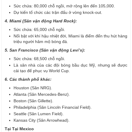
Sức chứa: 80,000 chỗ ngồi, mở rộng lên đến 105,000.
Dự kiến tổ chức các trận đấu ở vòng knock-out.
4. Miami (Sân vận động Hard Rock):
Sức chứa: 65,000 chỗ ngồi.
Nổi bật với khí hậu nhiệt đới, Miami là điểm đến thu hút hàng
triệu người hâm mộ bóng đá.
5. San Francisco (Sân vận động Levi’s):
Sức chứa: 68,500 chỗ ngồi.
Là sân nhà của các đội bóng bầu dục Mỹ, nhưng sẽ được
cải tạo để phục vụ World Cup.
6. Các thành phố khác:
Houston (Sân NRG).
Atlanta (Sân Mercedes-Benz).
Boston (Sân Gillette).
Philadelphia (Sân Lincoln Financial Field).
Seattle (Sân Lumen Field).
Kansas City (Sân Arrowhead).
Tại Tại Mexico