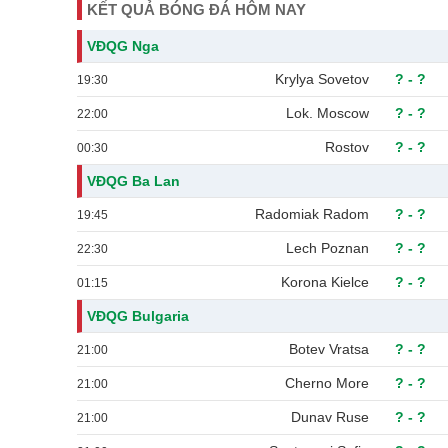
KẾT QUẢ BÓNG ĐÁ HÔM NAY
VĐQG Nga
Krylya Sovetov
?
-
?
19:30
Lok. Moscow
?
-
?
22:00
Rostov
?
-
?
00:30
VĐQG Ba Lan
Radomiak Radom
?
-
?
19:45
Lech Poznan
?
-
?
22:30
Korona Kielce
?
-
?
01:15
VĐQG Bulgaria
Botev Vratsa
?
-
?
21:00
Cherno More
?
-
?
21:00
Dunav Ruse
?
-
?
21:00