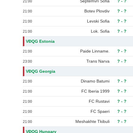
Septemvri Sofia
?
-
?
21:00
Botev Plovdiv
?
-
?
21:00
Levski Sofia
?
-
?
21:00
Lok. Sofia
?
-
?
21:00
VĐQG Estonia
Paide Linname.
?
-
?
21:00
Trans Narva
?
-
?
23:00
VĐQG Georgia
Dinamo Batumi
?
-
?
21:00
FC Iberia 1999
?
-
?
21:00
FC Rustavi
?
-
?
21:00
FC Spaeri
?
-
?
21:00
Meshakhte Tkibuli
?
-
?
21:00
VĐQG Hungary