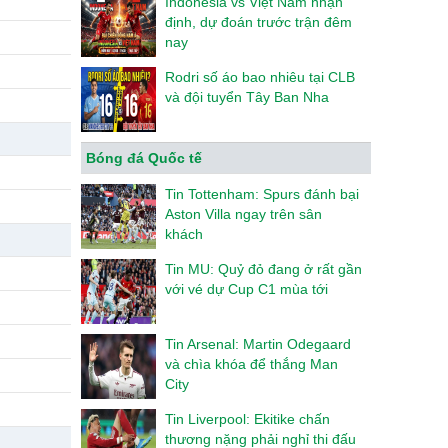
Indonesia vs Việt Nam nhận
định, dự đoán trước trận đêm
nay
Rodri số áo bao nhiêu tại CLB
và đội tuyển Tây Ban Nha
Bóng đá Quốc tế
Tin Tottenham: Spurs đánh bại
Aston Villa ngay trên sân
khách
Tin MU: Quỷ đỏ đang ở rất gần
với vé dự Cup C1 mùa tới
Tin Arsenal: Martin Odegaard
và chìa khóa để thắng Man
City
Tin Liverpool: Ekitike chấn
thương nặng phải nghỉ thi đấu