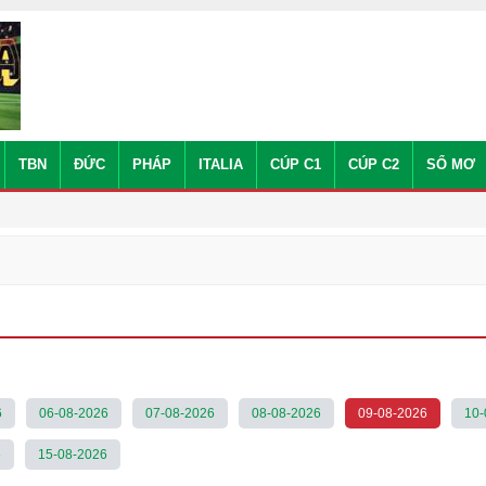
TBN
ĐỨC
PHÁP
ITALIA
CÚP C1
CÚP C2
SỔ MƠ
6
06-08-2026
07-08-2026
08-08-2026
09-08-2026
10-
6
15-08-2026