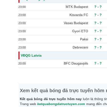
MTK Budapest
?
-
?
23:00
Kisvarda FC
?
-
?
23:00
Vasas Budapest
?
-
?
23:00
Gyori ETO
?
-
?
23:00
Paksi
?
-
?
23:00
Debreceni
?
-
?
23:00
VĐQG Latvia
BFC Daugavpils
?
-
?
20:00
Xem kết quả bóng đá trực tuyến hôm 
Kết quả bóng đá trực tuyến hôm nay
luôn là thông t
Trang web
ketquabongdatructuyen.com
mang đến cho 