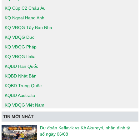
KQ Cúp C2 Châu Âu
KQ Ngoại Hạng Anh
KQ VĐQG Tây Ban Nha
KQ VĐQG Đức
KQ VĐQG Pháp
KQ VĐQG Italia
KQBD Hàn Quốc
KQBD Nhật Bản
KQBD Trung Quốc
KQBD Australia
KQ VĐQG Việt Nam
TIN MỚI NHẤT
Dự đoán Keflavik vs KA Akureyri, nhận định tỷ
số ngày 06/08