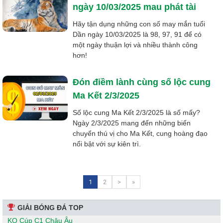
ngày 10/03/2025 mau phát tài
Hãy tận dụng những con số may mắn tuổi
Dần ngày 10/03/2025 là 98, 97, 91 để có
một ngày thuận lợi và nhiều thành công
hơn!
Đón điềm lành cùng số lộc cung
Ma Kết 2/3/2025
Số lộc cung Ma Kết 2/3/2025 là số mấy?
Ngày 2/3/2025 mang đến những biến
chuyển thú vị cho Ma Kết, cung hoàng đạo
nổi bật với sự kiên trì.
1
2
>
»
GIẢI BÓNG ĐÁ TOP
KQ Cúp C1 Châu Âu