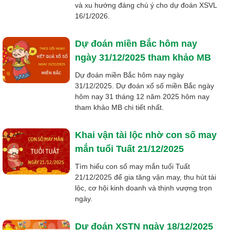
và xu hướng đáng chú ý cho dự đoán XSVL
16/1/2026.
Dự đoán miền Bắc hôm nay
ngày 31/12/2025 tham khảo MB
Dự đoán miền Bắc hôm nay ngày
31/12/2025. Dự đoán xổ số miền Bắc ngày
hôm nay 31 tháng 12 năm 2025 hôm nay
tham khảo MB chi tiết nhất.
Khai vận tài lộc nhờ con số may
mắn tuổi Tuất 21/12/2025
Tìm hiểu con số may mắn tuổi Tuất
21/12/2025 để gia tăng vận may, thu hút tài
lộc, cơ hội kinh doanh và thịnh vượng trọn
ngày.
Dự đoán XSTN ngày 18/12/2025