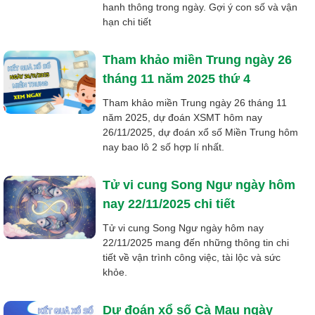
hanh thông trong ngày. Gợi ý con số và vận
hạn chi tiết
Tham khảo miền Trung ngày 26
tháng 11 năm 2025 thứ 4
Tham khảo miền Trung ngày 26 tháng 11
năm 2025, dự đoán XSMT hôm nay
26/11/2025, dự đoán xổ số Miền Trung hôm
nay bao lô 2 số hợp lí nhất.
Tử vi cung Song Ngư ngày hôm
nay 22/11/2025 chi tiết
Tử vi cung Song Ngư ngày hôm nay
22/11/2025 mang đến những thông tin chi
tiết về vận trình công việc, tài lộc và sức
khỏe.
Dự đoán xổ số Cà Mau ngày