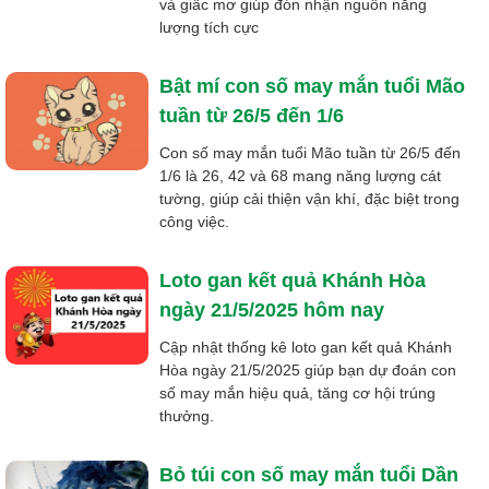
và giấc mơ giúp đón nhận nguồn năng
lượng tích cực
Bật mí con số may mắn tuổi Mão
tuần từ 26/5 đến 1/6
Con số may mắn tuổi Mão tuần từ 26/5 đến
1/6 là 26, 42 và 68 mang năng lượng cát
tường, giúp cải thiện vận khí, đặc biệt trong
công việc.
Loto gan kết quả Khánh Hòa
ngày 21/5/2025 hôm nay
Cập nhật thống kê loto gan kết quả Khánh
Hòa ngày 21/5/2025 giúp bạn dự đoán con
số may mắn hiệu quả, tăng cơ hội trúng
thưởng.
Bỏ túi con số may mắn tuổi Dần