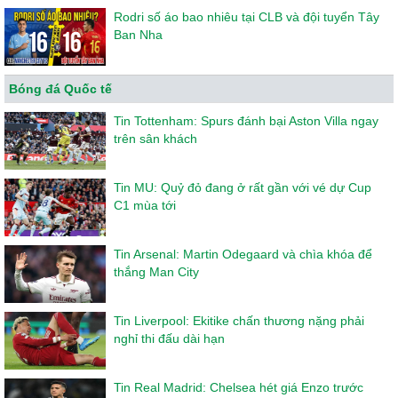
Rodri số áo bao nhiêu tại CLB và đội tuyển Tây
Ban Nha
Bóng đá Quốc tế
Tin Tottenham: Spurs đánh bại Aston Villa ngay
trên sân khách
Tin MU: Quỷ đỏ đang ở rất gần với vé dự Cup
C1 mùa tới
Tin Arsenal: Martin Odegaard và chìa khóa để
thắng Man City
Tin Liverpool: Ekitike chấn thương nặng phải
nghỉ thi đấu dài hạn
Tin Real Madrid: Chelsea hét giá Enzo trước