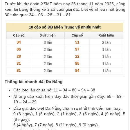
Trước khi dự đoán XSMT hôm nay 26 tháng 11 năm 2025, cùng
xem lại bảng thống kê 2 số cuối giải đặc biệt về nhiều nhất trong
30 tuần qua: 34 – 06 – 28 – 31 – 81
Thống kê nhanh đài Đà Nẵng
Các loto lâu chưa nổ: 11 – 04 – 86 – 94 – 38
Những cặp xuất hiện dày đặc thời gian gần đây: 55 – 59 –
19 – 24 – 29
Đầu giải đặc biệt Đà Nẵng chậm ra nhất tính đến hôm nay:
0 (3 ngày), 1 (6 ngày), 2 (1 ngày), 3 (5 ngày), 4 (9 ngày), 5
(8 ngày),
6 (4 ngày), 7 (7 ngày), 8 (11 ngày), 9 (0 ngày).