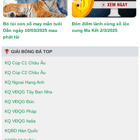
Bỏ túi con số may mắn tuổi
Đón điềm lành cùng số lộc
Dần ngày 10/03/2025 mau
cung Ma Kết 2/3/2025
phát tài
GIẢI BÓNG ĐÁ TOP
KQ Cúp C1 Châu Âu
KQ Cúp C2 Châu Âu
KQ Ngoại Hạng Anh
KQ VĐQG Tây Ban Nha
KQ VĐQG Đức
KQ VĐQG Pháp
KQ VĐQG Italia
KQBD Hàn Quốc