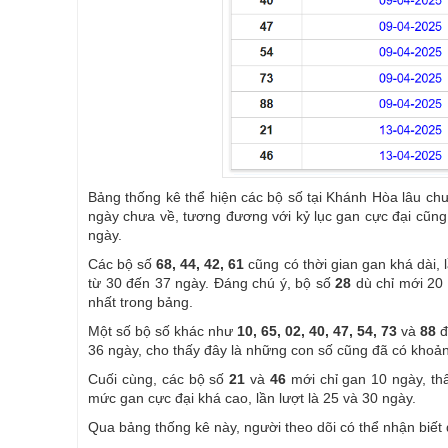
Bảng thống kê thể hiện các bộ số tại Khánh Hòa lâu chưa
ngày chưa về, tương đương với kỷ lục gan cực đại cũng 
ngày.
Các bộ số
68, 44, 42, 61
cũng có thời gian gan khá dài, 
từ 30 đến 37 ngày. Đáng chú ý, bộ số
28
dù chỉ mới 20 
nhất trong bảng.
Một số bộ số khác như
10, 65, 02, 40, 47, 54, 73
và
88
đ
36 ngày, cho thấy đây là những con số cũng đã có khoảng
Cuối cùng, các bộ số
21
và
46
mới chỉ gan 10 ngày, th
mức gan cực đại khá cao, lần lượt là 25 và 30 ngày.
Qua bảng thống kê này, người theo dõi có thể nhận biết 