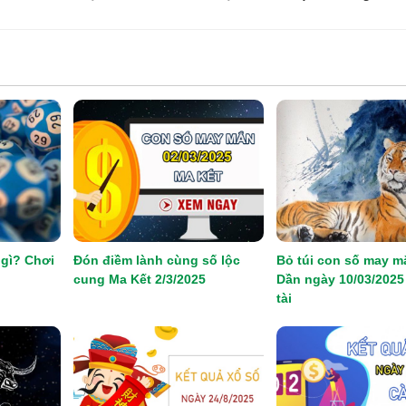
 gì? Chơi
Đón điềm lành cùng số lộc
Bỏ túi con số may m
cung Ma Kết 2/3/2025
Dần ngày 10/03/2025
tài