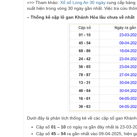
=>> Tham khảo:
Xổ số Long An 30 ngày
cung cấp bảng k
xuất hiện trong vòng 30 ngày gần nhất. Việc tra cứu thô
– Thống kê cặp lô gan Khánh Hòa lâu chưa về nhất
Dưới đây là phân tích thống kê về các cặp số gan Khánh
Cặp số
01 – 10
có ngày ra gần đây nhất là 23-03-20
Cặp số
45 – 54
ra gần nhất vào 09-04-2025, hiện ga