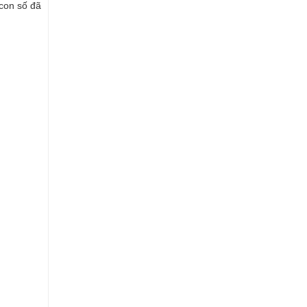
 con số đã