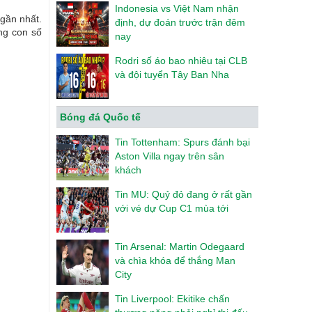
Indonesia vs Việt Nam nhận
 gần nhất.
định, dự đoán trước trận đêm
ng con số
nay
Rodri số áo bao nhiêu tại CLB
và đội tuyển Tây Ban Nha
Bóng đá Quốc tế
Tin Tottenham: Spurs đánh bại
Aston Villa ngay trên sân
khách
Tin MU: Quỷ đỏ đang ở rất gần
với vé dự Cup C1 mùa tới
Tin Arsenal: Martin Odegaard
và chìa khóa để thắng Man
City
Tin Liverpool: Ekitike chấn