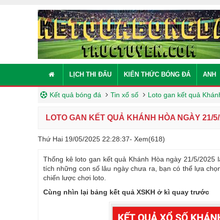
LỊCH THI ĐẤU
KIẾN THỨC BÓNG ĐÁ
ANH
Kết quả bóng đá
Tin xổ số
Loto gan kết quả Khá
LOTO GAN KẾT QUẢ KHÁNH HÒA NGÀY 21/5/
Thứ Hai 19/05/2025 22:28:37
- Xem(618)
Thống kê loto gan kết quả Khánh Hòa ngày 21/5/2025 l
tích những con số lâu ngày chưa ra, bạn có thể lựa ch
chiến lược chơi loto.
Cùng nhìn lại bảng kết quả XSKH ở kì quay trước