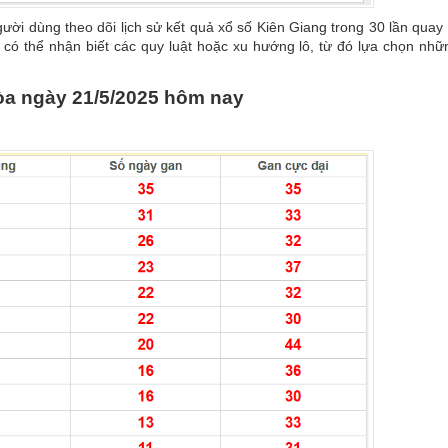
người dùng theo dõi lịch sử kết quả xổ số Kiên Giang trong 30 lần quay
i có thể nhận biết các quy luật hoặc xu hướng lô, từ đó lựa chọn nhữ
òa ngày 21/5/2025 hôm nay