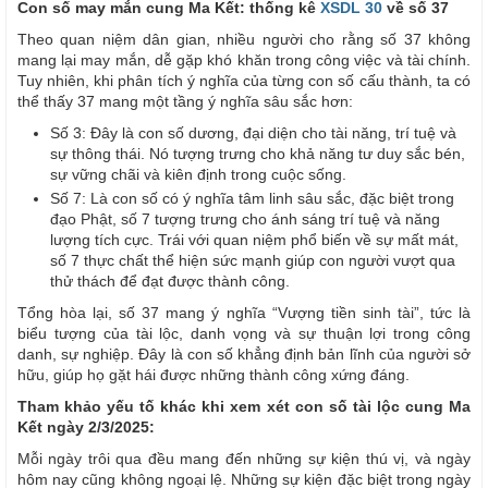
Con số may mắn cung Ma Kết: thống kê
XSDL 30
về số 37
Theo quan niệm dân gian, nhiều người cho rằng số 37 không
mang lại may mắn, dễ gặp khó khăn trong công việc và tài chính.
Tuy nhiên, khi phân tích ý nghĩa của từng con số cấu thành, ta có
thể thấy 37 mang một tầng ý nghĩa sâu sắc hơn:
Số 3: Đây là con số dương, đại diện cho tài năng, trí tuệ và
sự thông thái. Nó tượng trưng cho khả năng tư duy sắc bén,
sự vững chãi và kiên định trong cuộc sống.
Số 7: Là con số có ý nghĩa tâm linh sâu sắc, đặc biệt trong
đạo Phật, số 7 tượng trưng cho ánh sáng trí tuệ và năng
lượng tích cực. Trái với quan niệm phổ biến về sự mất mát,
số 7 thực chất thể hiện sức mạnh giúp con người vượt qua
thử thách để đạt được thành công.
Tổng hòa lại, số 37 mang ý nghĩa “Vượng tiền sinh tài”, tức là
biểu tượng của tài lộc, danh vọng và sự thuận lợi trong công
danh, sự nghiệp. Đây là con số khẳng định bản lĩnh của người sở
hữu, giúp họ gặt hái được những thành công xứng đáng.
Tham khảo yếu tố khác khi xem xét con số tài lộc cung Ma
Kết ngày 2/3/2025:
Mỗi ngày trôi qua đều mang đến những sự kiện thú vị, và ngày
hôm nay cũng không ngoại lệ. Những sự kiện đặc biệt trong ngày