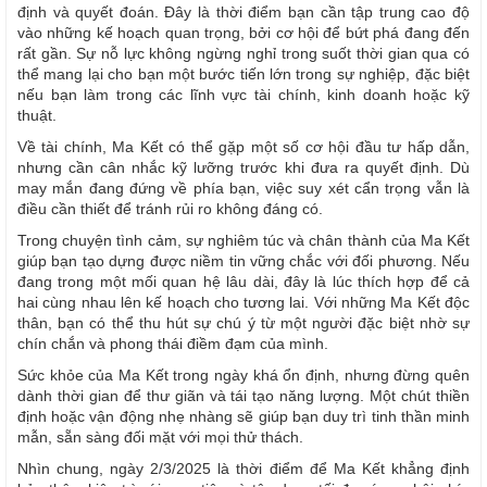
định và quyết đoán. Đây là thời điểm bạn cần tập trung cao độ
vào những kế hoạch quan trọng, bởi cơ hội để bứt phá đang đến
rất gần. Sự nỗ lực không ngừng nghỉ trong suốt thời gian qua có
thể mang lại cho bạn một bước tiến lớn trong sự nghiệp, đặc biệt
nếu bạn làm trong các lĩnh vực tài chính, kinh doanh hoặc kỹ
thuật.
Về tài chính, Ma Kết có thể gặp một số cơ hội đầu tư hấp dẫn,
nhưng cần cân nhắc kỹ lưỡng trước khi đưa ra quyết định. Dù
may mắn đang đứng về phía bạn, việc suy xét cẩn trọng vẫn là
điều cần thiết để tránh rủi ro không đáng có.
Trong chuyện tình cảm, sự nghiêm túc và chân thành của Ma Kết
giúp bạn tạo dựng được niềm tin vững chắc với đối phương. Nếu
đang trong một mối quan hệ lâu dài, đây là lúc thích hợp để cả
hai cùng nhau lên kế hoạch cho tương lai. Với những Ma Kết độc
thân, bạn có thể thu hút sự chú ý từ một người đặc biệt nhờ sự
chín chắn và phong thái điềm đạm của mình.
Sức khỏe của Ma Kết trong ngày khá ổn định, nhưng đừng quên
dành thời gian để thư giãn và tái tạo năng lượng. Một chút thiền
định hoặc vận động nhẹ nhàng sẽ giúp bạn duy trì tinh thần minh
mẫn, sẵn sàng đối mặt với mọi thử thách.
Nhìn chung, ngày 2/3/2025 là thời điểm để Ma Kết khẳng định