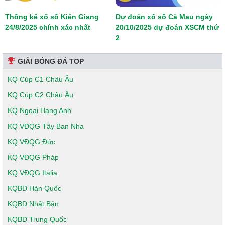
Thống kê xổ số Kiên Giang
Dự đoán xổ số Cà Mau ngày
24/8/2025 chính xác nhất
20/10/2025 dự đoán XSCM thứ
2
GIẢI BÓNG ĐÁ TOP
KQ Cúp C1 Châu Âu
KQ Cúp C2 Châu Âu
KQ Ngoại Hạng Anh
KQ VĐQG Tây Ban Nha
KQ VĐQG Đức
KQ VĐQG Pháp
KQ VĐQG Italia
KQBD Hàn Quốc
KQBD Nhật Bản
KQBD Trung Quốc