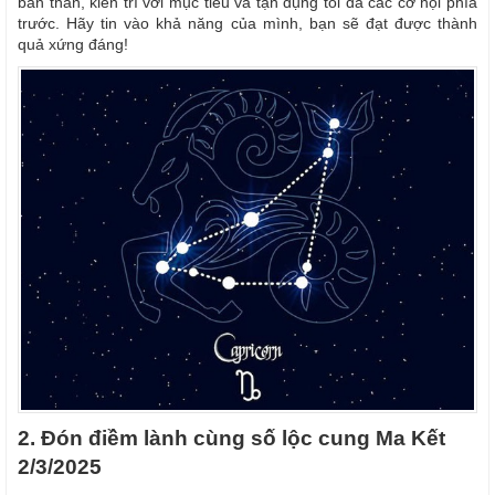
bản thân, kiên trì với mục tiêu và tận dụng tối đa các cơ hội phía
trước. Hãy tin vào khả năng của mình, bạn sẽ đạt được thành
quả xứng đáng!
2. Đón điềm lành cùng số lộc cung Ma Kết
2/3/2025