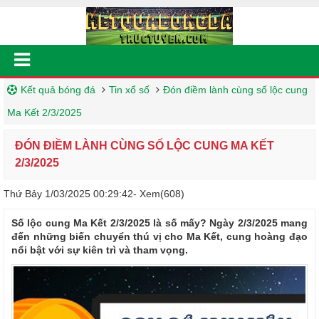
Kết quả bóng đá
Tin xổ số
Đón điềm lành cùng số lộc cung
Ma Kết 2/3/2025
ĐÓN ĐIỀM LÀNH CÙNG SỐ LỘC CUNG MA KẾT
2/3/2025
Thứ Bảy 1/03/2025 00:29:42
- Xem(608)
Số lộc cung Ma Kết 2/3/2025 là số mấy? Ngày 2/3/2025 mang
đến những biến chuyển thú vị cho Ma Kết, cung hoàng đạo
nổi bật với sự kiên trì và tham vọng.