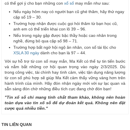
có thể gợi ý cho bạn những con
xổ số
may mắn như sau:
Nếu ngày hôm nay có người bạn cũ ghé thăm, hãy thử ngay
cặp số 19 – 30.
Trường hợp nhận được cuộc gọi hỏi thăm từ bạn học cũ,
anh em có thể triển khai con lô 39 – 96.
Nếu trong ngày gặp được bậc thầy hoặc cao nhân trong
nghề, đừng bỏ qua cặp số 98 – 71.
Trường hợp bất ngờ hội ngộ ân nhân, con số tài lộc cho
XSLA 30 ngày
dành cho bạn là 97 – 44.
Với sự hỗ trợ từ con số may mắn, Ma Kết có thể tự tin tiến bước
và nắm bắt những cơ hội quan trọng vào ngày 2/3/2025. Dù
trong công việc, tài chính hay tình cảm, việc tận dụng năng lượng
từ con số phù hợp sẽ giúp Ma Kết cảm thấy vững vàng hơn trên
hành trình của mình. Hãy đón nhận ngày mới với sự lạc quan và
sẵn sàng đón chờ những điều tích cực đang chờ đón bạn!
"Tin xổ số chỉ mang tính chất tham khảo, không nên hoàn
toàn dựa vào tin xổ số để dự đoán kết quả. Không nên đặt
cược quá nhiều tiền."
TIN LIÊN QUAN