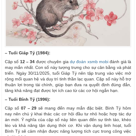
– Tuổi Giáp Tý (1984):
Cặp số
12 – 34
được chuyên gia
dự đoán xsmb mobi
đánh giá là
may mắn nhất. Con số này tượng trưng cho sự cân bằng và phát
triển. Ngày 30/11/2025, tuổi Giáp Tý nên tập trung vào việc mở
rộng mối quan hệ và duy trì tinh thần lạc quan. Cặp số này hỗ trợ
thuận lợi trong tài chính, giúp bạn đưa ra quyết định đúng đắn,
tăng khả năng đạt được lợi ích cao từ các cơ hội ngắn hạn.
– Tuổi Bính Tý (1996):
Cặp số
07 – 29
sẽ mang đến may mắn đặc biệt. Bính Tý hôm
nay nên chú ý khai thác các cơ hội đầu tư nhỏ hoặc hợp tác dự
án mới. Ý nghĩa của cặp số này liên quan đến sự tỉnh táo, khéo
léo và khả năng tận dụng thời cơ. Khi vận dụng linh hoạt, tuổi
Bính Tý sẽ cảm nhận được năng lượng tích cực trong công việc