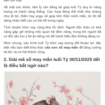
đến tổn thất.
Về mặt sức khỏe, tâm lý cân bằng sẽ giúp tuổi Tý duy trì năng
lượng và tránh căng thẳng. Các hoạt động thể chất nhẹ nhàng
như đi bộ, thiền hay yoga sẽ giúp tinh thần minh mẫn, từ đó dễ
dàng nhận biết các cơ hội tốt trong ngày.
Tình duyên hôm nay cũng khá ổn định. Người độc thân có khả
năng gặp gỡ những mối quan hệ tiềm năng, trong khi người đã
có đôi cần lưu ý lời ăn tiếng nói để tránh hiểu lầm không đáng có.
Nhìn chung, vận trình tuổi Tý hôm nay tương đối thuận lợi, đặc
biệt nếu bạn biết khai thác
các con số may mắn
để tăng cường
tài lộc và cơ hội thành công.
2. Giải mã số may mắn tuổi Tý 30/11/2025 tiết
lộ điều bất ngờ nào?