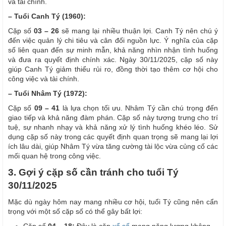
và tài chính.
– Tuổi Canh Tý (1960):
Cặp số
03 – 26
sẽ mang lại nhiều thuận lợi. Canh Tý nên chú ý
đến việc quản lý chi tiêu và cân đối nguồn lực. Ý nghĩa của cặp
số liên quan đến sự minh mẫn, khả năng nhìn nhận tình huống
và đưa ra quyết định chính xác. Ngày 30/11/2025, cặp số này
giúp Canh Tý giảm thiểu rủi ro, đồng thời tạo thêm cơ hội cho
công việc và tài chính.
– Tuổi Nhâm Tý (1972):
Cặp số
09 – 41
là lựa chọn tối ưu. Nhâm Tý cần chú trọng đến
giao tiếp và khả năng đàm phán. Cặp số này tượng trưng cho trí
tuệ, sự nhanh nhạy và khả năng xử lý tình huống khéo léo. Sử
dụng cặp số này trong các quyết định quan trọng sẽ mang lại lợi
ích lâu dài, giúp Nhâm Tý vừa tăng cường tài lộc vừa củng cố các
mối quan hệ trong công việc.
3. Gợi ý cặp số cần tránh cho tuổi Tý
30/11/2025
Mặc dù ngày hôm nay mang nhiều cơ hội, tuổi Tý cũng nên cẩn
trọng với một số cặp số có thể gây bất lợi: