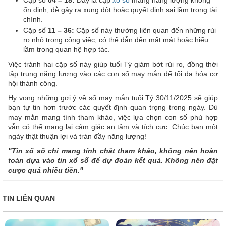
Cặp số
04 – 18:
Đây là cặp
xổ số
mang năng lượng không
ổn định, dễ gây ra xung đột hoặc quyết định sai lầm trong tài
chính.
Cặp số
11 – 36:
Cặp số này thường liên quan đến những rủi
ro nhỏ trong công việc, có thể dẫn đến mất mát hoặc hiểu
lầm trong quan hệ hợp tác.
Việc tránh hai cặp số này giúp tuổi Tý giảm bớt rủi ro, đồng thời
tập trung năng lượng vào các con số may mắn để tối đa hóa cơ
hội thành công.
Hy vọng những gợi ý về số may mắn tuổi Tý 30/11/2025 sẽ giúp
bạn tự tin hơn trước các quyết định quan trọng trong ngày. Dù
may mắn mang tính tham khảo, việc lựa chọn con số phù hợp
vẫn có thể mang lại cảm giác an tâm và tích cực. Chúc bạn một
ngày thật thuận lợi và tràn đầy năng lượng!
"Tin xổ số chỉ mang tính chất tham khảo, không nên hoàn
toàn dựa vào tin xổ số để dự đoán kết quả. Không nên đặt
cược quá nhiều tiền."
TIN LIÊN QUAN