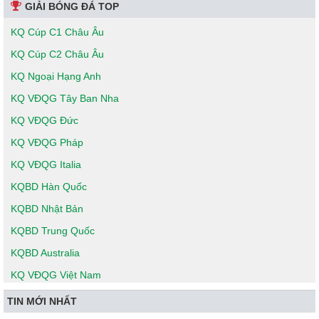
GIẢI BÓNG ĐÁ TOP
KQ Cúp C1 Châu Âu
KQ Cúp C2 Châu Âu
KQ Ngoại Hạng Anh
KQ VĐQG Tây Ban Nha
KQ VĐQG Đức
KQ VĐQG Pháp
KQ VĐQG Italia
KQBD Hàn Quốc
KQBD Nhật Bản
KQBD Trung Quốc
KQBD Australia
KQ VĐQG Việt Nam
TIN MỚI NHẤT