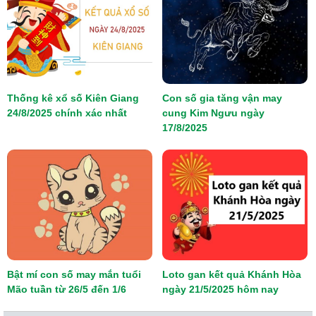
Thống kê xổ số Kiên Giang
Con số gia tăng vận may
24/8/2025 chính xác nhất
cung Kim Ngưu ngày
17/8/2025
Bật mí con số may mắn tuổi
Loto gan kết quả Khánh Hòa
Mão tuần từ 26/5 đến 1/6
ngày 21/5/2025 hôm nay