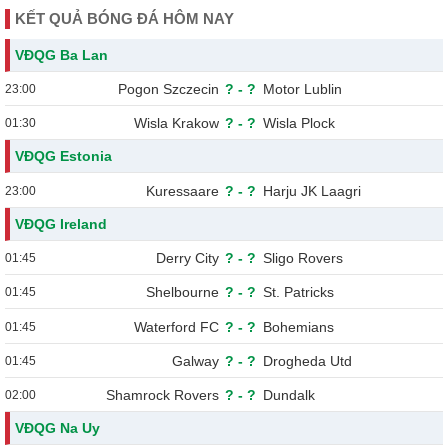
KẾT QUẢ BÓNG ĐÁ HÔM NAY
VĐQG Ba Lan
Pogon Szczecin
?
-
?
Motor Lublin
23:00
Wisla Krakow
?
-
?
Wisla Plock
01:30
VĐQG Estonia
Kuressaare
?
-
?
Harju JK Laagri
23:00
VĐQG Ireland
Derry City
?
-
?
Sligo Rovers
01:45
Shelbourne
?
-
?
St. Patricks
01:45
Waterford FC
?
-
?
Bohemians
01:45
Galway
?
-
?
Drogheda Utd
01:45
Shamrock Rovers
?
-
?
Dundalk
02:00
VĐQG Na Uy