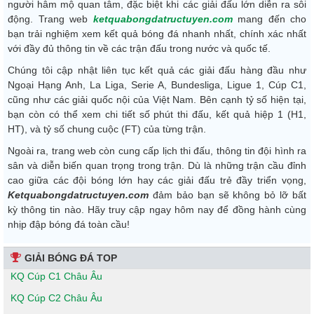
người hâm mộ quan tâm, đặc biệt khi các giải đấu lớn diễn ra sôi
động. Trang web
ketquabongdatructuyen.com
mang đến cho
bạn trải nghiệm xem kết quả bóng đá nhanh nhất, chính xác nhất
với đầy đủ thông tin về các trận đấu trong nước và quốc tế.
Chúng tôi cập nhật liên tục kết quả các giải đấu hàng đầu như
Ngoại Hạng Anh, La Liga, Serie A, Bundesliga, Ligue 1, Cúp C1,
cũng như các giải quốc nội của Việt Nam. Bên cạnh tỷ số hiện tại,
bạn còn có thể xem chi tiết số phút thi đấu, kết quả hiệp 1 (H1,
HT), và tỷ số chung cuộc (FT) của từng trận.
Ngoài ra, trang web còn cung cấp lịch thi đấu, thông tin đội hình ra
sân và diễn biến quan trọng trong trận. Dù là những trận cầu đỉnh
cao giữa các đội bóng lớn hay các giải đấu trẻ đầy triển vọng,
Ketquabongdatructuyen.com
đảm bảo bạn sẽ không bỏ lỡ bất
kỳ thông tin nào. Hãy truy cập ngay hôm nay để đồng hành cùng
nhịp đập bóng đá toàn cầu!
GIẢI BÓNG ĐÁ TOP
KQ Cúp C1 Châu Âu
KQ Cúp C2 Châu Âu