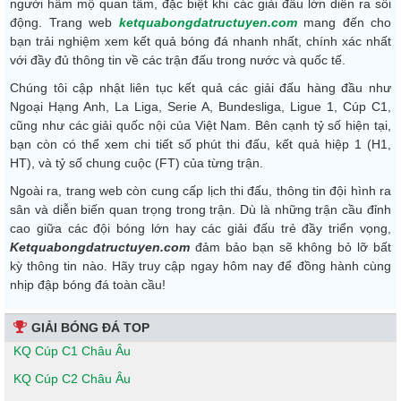
người hâm mộ quan tâm, đặc biệt khi các giải đấu lớn diễn ra sôi
động. Trang web
ketquabongdatructuyen.com
mang đến cho
bạn trải nghiệm xem kết quả bóng đá nhanh nhất, chính xác nhất
với đầy đủ thông tin về các trận đấu trong nước và quốc tế.
Chúng tôi cập nhật liên tục kết quả các giải đấu hàng đầu như
Ngoại Hạng Anh, La Liga, Serie A, Bundesliga, Ligue 1, Cúp C1,
cũng như các giải quốc nội của Việt Nam. Bên cạnh tỷ số hiện tại,
bạn còn có thể xem chi tiết số phút thi đấu, kết quả hiệp 1 (H1,
HT), và tỷ số chung cuộc (FT) của từng trận.
Ngoài ra, trang web còn cung cấp lịch thi đấu, thông tin đội hình ra
sân và diễn biến quan trọng trong trận. Dù là những trận cầu đỉnh
cao giữa các đội bóng lớn hay các giải đấu trẻ đầy triển vọng,
Ketquabongdatructuyen.com
đảm bảo bạn sẽ không bỏ lỡ bất
kỳ thông tin nào. Hãy truy cập ngay hôm nay để đồng hành cùng
nhịp đập bóng đá toàn cầu!
GIẢI BÓNG ĐÁ TOP
KQ Cúp C1 Châu Âu
KQ Cúp C2 Châu Âu