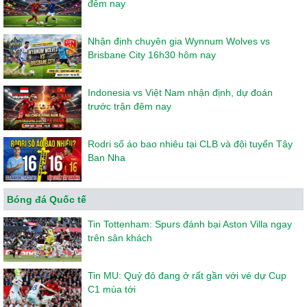
đêm nay
Nhận định chuyên gia Wynnum Wolves vs
Brisbane City 16h30 hôm nay
Indonesia vs Việt Nam nhận định, dự đoán
trước trận đêm nay
Rodri số áo bao nhiêu tại CLB và đội tuyển Tây
Ban Nha
Bóng đá Quốc tế
Tin Tottenham: Spurs đánh bại Aston Villa ngay
trên sân khách
Tin MU: Quỷ đỏ đang ở rất gần với vé dự Cup
C1 mùa tới