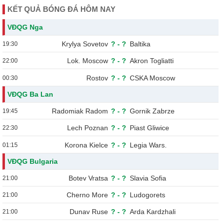
KẾT QUẢ BÓNG ĐÁ HÔM NAY
VĐQG Nga
Krylya Sovetov
?
-
?
Baltika
19:30
Lok. Moscow
?
-
?
Akron Togliatti
22:00
Rostov
?
-
?
CSKA Moscow
00:30
VĐQG Ba Lan
Radomiak Radom
?
-
?
Gornik Zabrze
19:45
Lech Poznan
?
-
?
Piast Gliwice
22:30
Korona Kielce
?
-
?
Legia Wars.
01:15
VĐQG Bulgaria
Botev Vratsa
?
-
?
Slavia Sofia
21:00
Cherno More
?
-
?
Ludogorets
21:00
Dunav Ruse
?
-
?
Arda Kardzhali
21:00