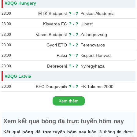
VĐQG Hungary
MTK Budapest
?
-
?
Puskas Akademia
23:00
Kisvarda FC
?
-
?
Ujpest
23:00
Vasas Budapest
?
-
?
Zalaegerzseg
23:00
Gyori ETO
?
-
?
Ferencvaros
23:00
Paksi
?
-
?
Kispest Honved
23:00
Debreceni
?
-
?
Nyiregyhaza
23:00
VĐQG Latvia
BFC Daugavpils
?
-
?
FK Tukums 2000
20:00
Xem thêm
Xem kết quả bóng đá trực tuyến hôm nay
Kết quả bóng đá trực tuyến hôm nay
luôn là thông tin được