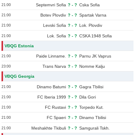
Septemvri Sofia
?
-
?
Cska Sofia
21:00
Botev Plovdiv
?
-
?
Spartak Varna
21:00
Levski Sofia
?
-
?
Lok. Plovdiv
21:00
Lok. Sofia
?
-
?
CSKA 1948 Sofia
21:00
VĐQG Estonia
Paide Linname.
?
-
?
Parnu JK Vaprus
21:00
Trans Narva
?
-
?
Nomme Kalju
23:00
VĐQG Georgia
Dinamo Batumi
?
-
?
Gagra Tbilisi
21:00
FC Iberia 1999
?
-
?
Dila Gori
21:00
FC Rustavi
?
-
?
Torpedo Kut.
21:00
FC Spaeri
?
-
?
Dinamo Tbilisi
21:00
Meshakhte Tkibuli
?
-
?
Samgurali Tskh.
21:00