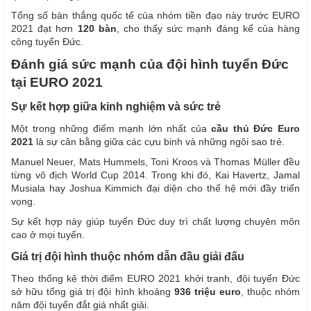
Tổng số bàn thắng quốc tế của nhóm tiền đạo này trước EURO
2021 đạt hơn
120 bàn
, cho thấy sức mạnh đáng kể của hàng
công tuyển Đức.
Đánh giá sức mạnh của đội hình tuyển Đức
tại EURO 2021
Sự kết hợp giữa kinh nghiệm và sức trẻ
Một trong những điểm mạnh lớn nhất của
cầu thủ Đức Euro
2021
là sự cân bằng giữa các cựu binh và những ngôi sao trẻ.
Manuel Neuer, Mats Hummels, Toni Kroos và Thomas Müller đều
từng vô địch World Cup 2014. Trong khi đó, Kai Havertz, Jamal
Musiala hay Joshua Kimmich đại diện cho thế hệ mới đầy triển
vọng.
Sự kết hợp này giúp tuyển Đức duy trì chất lượng chuyên môn
cao ở mọi tuyến.
Giá trị đội hình thuộc nhóm dẫn đầu giải đấu
Theo thống kê thời điểm EURO 2021 khởi tranh, đội tuyển Đức
sở hữu tổng giá trị đội hình khoảng
936 triệu euro
, thuộc nhóm
năm đội tuyển đắt giá nhất giải.