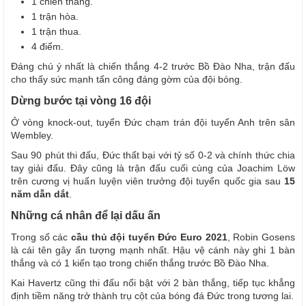
1 chiến thắng.
1 trận hòa.
1 trận thua.
4 điểm.
Đáng chú ý nhất là chiến thắng 4-2 trước Bồ Đào Nha, trận đấu
cho thấy sức mạnh tấn công đáng gờm của đội bóng.
Dừng bước tại vòng 16 đội
Ở vòng knock-out, tuyển Đức chạm trán đội tuyển Anh trên sân
Wembley.
Sau 90 phút thi đấu, Đức thất bại với tỷ số 0-2 và chính thức chia
tay giải đấu. Đây cũng là trận đấu cuối cùng của Joachim Löw
trên cương vị huấn luyện viên trưởng đội tuyển quốc gia sau
15
năm dẫn dắt
.
Những cá nhân để lại dấu ấn
Trong số các
cầu thủ đội tuyển Đức Euro 2021
, Robin Gosens
là cái tên gây ấn tượng mạnh nhất. Hậu vệ cánh này ghi 1 bàn
thắng và có 1 kiến tạo trong chiến thắng trước Bồ Đào Nha.
Kai Havertz cũng thi đấu nổi bật với 2 bàn thắng, tiếp tục khẳng
định tiềm năng trở thành trụ cột của bóng đá Đức trong tương lai.