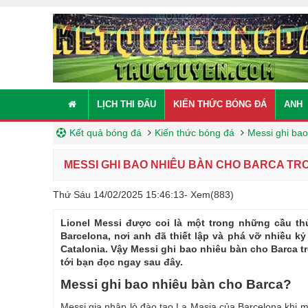
LỊCH THI ĐẤU
KIẾN THỨC BÓNG ĐÁ
ANH
Kết quả bóng đá
Kiến thức bóng đá
Messi ghi bao
MESSI GHI BAO NHIÊU BÀN CHO BARCA TR
Thứ Sáu 14/02/2025 15:46:13
- Xem(883)
Lionel Messi được coi là một trong những cầu thủ
Barcelona, nơi anh đã thiết lập và phá vỡ nhiều kỷ
Catalonia. Vậy Messi ghi bao nhiêu bàn cho Barca 
tới bạn đọc ngay sau đây.
Messi ghi bao nhiêu bàn cho Barca?
Messi gia nhập lò đào tạo La Masia của Barcelona khi mớ