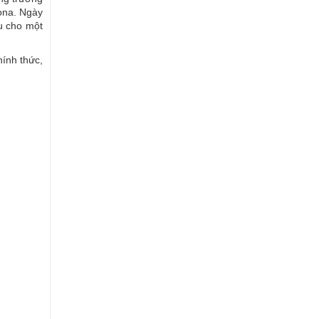
KQ VĐQG Italia
ona. Ngày
ầu cho một
KQBD Hàn Quốc
KQBD Nhật Bản
hính thức,
KQBD Trung Quốc
KQBD Australia
KQ VĐQG Việt Nam
TIN MỚI NHẤT
Dự đoán Keflavik vs KA
Akureyri, nhận định tỷ số ngày
06/08
Myanmar vs Lào nhận định, dự
đoán trước trận đêm nay
Nhận định chuyên gia Wynnum
Wolves vs Brisbane City 16h30
hôm nay