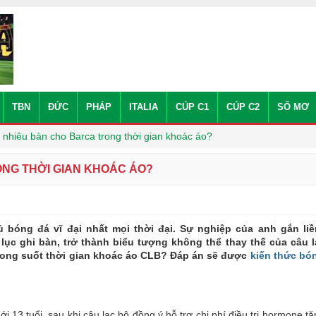
TBN
ĐỨC
PHÁP
ITALIA
CÚP C1
CÚP C2
SỔ MƠ
 nhiêu bàn cho Barca trong thời gian khoác áo?
ONG THỜI GIAN KHOÁC ÁO?
 bóng đá vĩ đại nhất mọi thời đại. Sự nghiệp của anh gắn li
 lục ghi bàn, trở thành biểu tượng không thể thay thế của câu 
trong suốt thời gian khoác áo CLB? Đáp án sẽ được
kiến thức bó
i 13 tuổi, sau khi câu lạc bộ đồng ý hỗ trợ chi phí điều trị hormone t