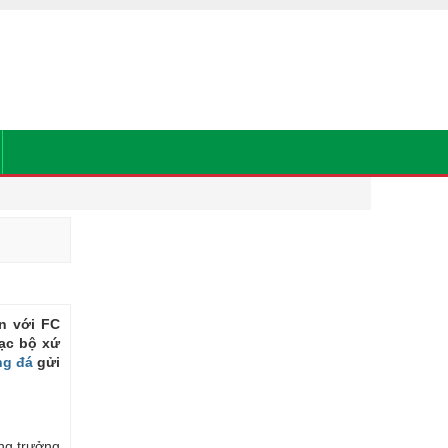
GIẢI BÓNG ĐÁ TOP
KQ Cúp C1 Châu Âu
KQ Cúp C2 Châu Âu
ền với FC
KQ Ngoại Hạng Anh
lạc bộ xứ
ng đá
gửi
KQ VĐQG Tây Ban Nha
KQ VĐQG Đức
KQ VĐQG Pháp
ăng trưởng