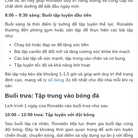
Chế độ ăn này giúp Ronaldo duy trì năng lượng và cung cấp đủ
chất dinh dưỡng để bắt đầu ngày mới.
8:00 – 9:30 sáng: Buổi tập luyện đầu tiên
Buổi sáng là thời điểm lý tưởng để tập luyện thể lực. Ronaldo
thường đến phòng gym hoặc sân tập để thực hiện các bài tập
như:
Chạy bộ hoặc đạp xe để tăng sức bền
Bài tập cardio để đốt mỡ và tăng cường sức khỏe tim mạch
Các bài tập về sức mạnh, tập trung vào chân và cơ bụng
Tập luyện tốc độ và khả năng linh hoạt
Bài tập này kéo dài khoảng 1-1,5 giờ và giúp anh duy trì thể trạng
đỉnh cao, mang về
tỷ số bóng đá
tốt nhất cho đội nhà mỗi khi ra
sân.
Buổi trưa: Tập trung vào bóng đá
Lịch trình 1 ngày của Ronaldo vào buổi trưa như sau:
10:00 – 12:00 trưa: Tập luyện với đội bóng
Sau buổi tập cá nhân, Ronaldo tiếp tục tham gia buổi tập cùng
đội bóng. Đây là khoảng thời gian quan trọng để anh rèn luyện
chiến thuật, chuyền bóng, dứt điểm và xây dựng sự ăn ý với đồng