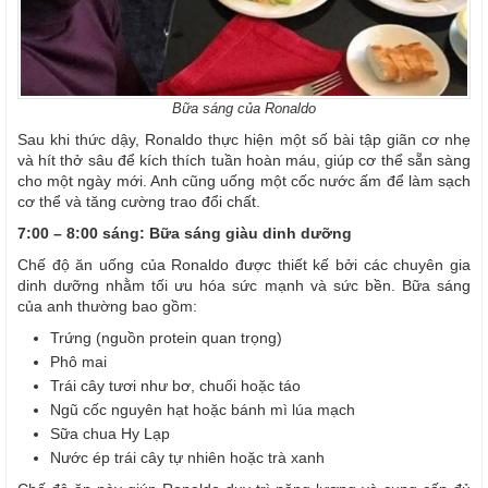
Bữa sáng của Ronaldo
Sau khi thức dậy, Ronaldo thực hiện một số bài tập giãn cơ nhẹ
và hít thở sâu để kích thích tuần hoàn máu, giúp cơ thể sẵn sàng
cho một ngày mới. Anh cũng uống một cốc nước ấm để làm sạch
cơ thể và tăng cường trao đổi chất.
7:00 – 8:00 sáng: Bữa sáng giàu dinh dưỡng
Chế độ ăn uống của Ronaldo được thiết kế bởi các chuyên gia
dinh dưỡng nhằm tối ưu hóa sức mạnh và sức bền. Bữa sáng
của anh thường bao gồm:
Trứng (nguồn protein quan trọng)
Phô mai
Trái cây tươi như bơ, chuối hoặc táo
Ngũ cốc nguyên hạt hoặc bánh mì lúa mạch
Sữa chua Hy Lạp
Nước ép trái cây tự nhiên hoặc trà xanh