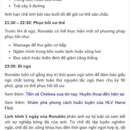
Trái cây ít đường
Anh hạn chế tinh bột vào buổi tối để giữ cơ thể săn chắc.
21:30 – 22:30: Phục hồi cơ thể
Trước khi đi ngủ, Ronaldo có thể thực hiện một số phương pháp
phục hồi như:
Massage để thư giãn cơ bắp
Ngâm mình trong bồn nước lạnh hoặc xông hơi
Đọc sách hoặc thiền định để giảm căng thẳng
23:00: Đi ngủ
Ronaldo luôn cố gắng duy trì thói quen ngủ sớm để đảm bảo giấc
ngủ chất lượng. Anh tuân thủ nguyên tắc ngủ theo chu kỳ 90
phút, giúp cơ thể phục hồi tối ưu.
Xem thêm:
Tiền vệ Chelsea xưa tới nay: Huyền thoại đến hiện tại
Xem thêm:
Khám phá phong cách huấn luyện của HLV Hansi
Flick
Lịch trình 1 ngày của Ronaldo
phản ánh sự kỷ luật và cam kết
với sự nghiệp bóng đá của anh. Từ chế độ tập luyện nghiêm
ngặt, chế độ ăn uống khoa học đến thời gian nghỉ ngơi hợp lý, tất