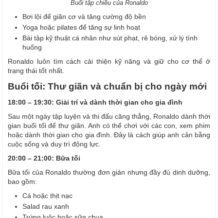
Buổi tập chiều của Ronaldo
Bơi lội để giãn cơ và tăng cường độ bền
Yoga hoặc pilates để tăng sự linh hoạt
Bài tập kỹ thuật cá nhân như sút phạt, rê bóng, xử lý tình
huống
Ronaldo luôn tìm cách cải thiện kỹ năng và giữ cho cơ thể ở
trạng thái tốt nhất.
Buổi tối: Thư giãn và chuẩn bị cho ngày mới
18:00 – 19:30: Giải trí và dành thời gian cho gia đình
Sau một ngày tập luyện và thi đấu căng thẳng, Ronaldo dành thời
gian buổi tối để thư giãn. Anh có thể chơi với các con, xem phim
hoặc dành thời gian cho gia đình. Đây là cách giúp anh cân bằng
cuộc sống và duy trì động lực.
20:00 – 21:00: Bữa tối
Bữa tối của Ronaldo thường đơn giản nhưng đầy đủ dinh dưỡng,
bao gồm:
Cá hoặc thịt nạc
Salad rau xanh
Trứng luộc hoặc sữa chua