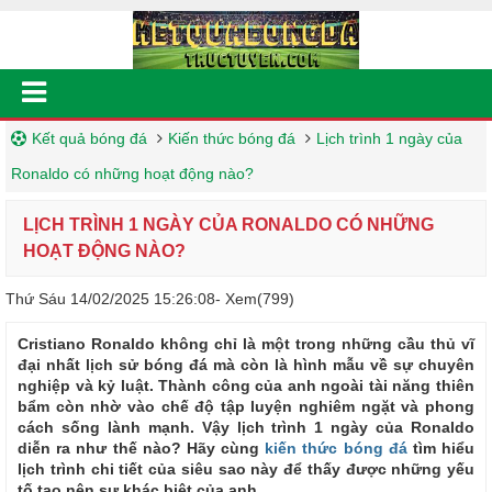
Kết quả bóng đá
Kiến thức bóng đá
Lịch trình 1 ngày của
Ronaldo có những hoạt động nào?
LỊCH TRÌNH 1 NGÀY CỦA RONALDO CÓ NHỮNG
HOẠT ĐỘNG NÀO?
Thứ Sáu 14/02/2025 15:26:08
- Xem(799)
Cristiano Ronaldo không chỉ là một trong những cầu thủ vĩ
đại nhất lịch sử bóng đá mà còn là hình mẫu về sự chuyên
nghiệp và kỷ luật. Thành công của anh ngoài tài năng thiên
bẩm còn nhờ vào chế độ tập luyện nghiêm ngặt và phong
cách sống lành mạnh. Vậy lịch trình 1 ngày của Ronaldo
diễn ra như thế nào? Hãy cùng
kiến thức bóng đá
tìm hiểu
lịch trình chi tiết của siêu sao này để thấy được những yếu
tố tạo nên sự khác biệt của anh.