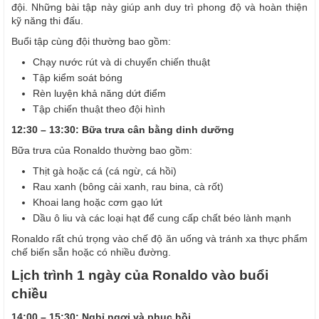
đội. Những bài tập này giúp anh duy trì phong độ và hoàn thiện
kỹ năng thi đấu.
Buổi tập cùng đội thường bao gồm:
Chạy nước rút và di chuyển chiến thuật
Tập kiểm soát bóng
Rèn luyện khả năng dứt điểm
Tập chiến thuật theo đội hình
12:30 – 13:30: Bữa trưa cân bằng dinh dưỡng
Bữa trưa của Ronaldo thường bao gồm:
Thịt gà hoặc cá (cá ngừ, cá hồi)
Rau xanh (bông cải xanh, rau bina, cà rốt)
Khoai lang hoặc cơm gạo lứt
Dầu ô liu và các loại hạt để cung cấp chất béo lành mạnh
Ronaldo rất chú trọng vào chế độ ăn uống và tránh xa thực phẩm
chế biến sẵn hoặc có nhiều đường.
Lịch trình 1 ngày của Ronaldo vào buổi
chiều
14:00 – 15:30: Nghỉ ngơi và phục hồi