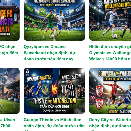
 FC nhận
Qyzylqum vs Dinamo
Nhận định chuyên g
 trận đêm
Samarkand nhận định, dự
Olympic vs Wollong
đoán trước trận đêm nay
Wolves 14h00 hôm n
a Ulsan
Grange Thistle vs Mitchelton
Derry City vs Waterf
17h00
nhận định, dự đoán trước trận
nhận định, dự đoán 