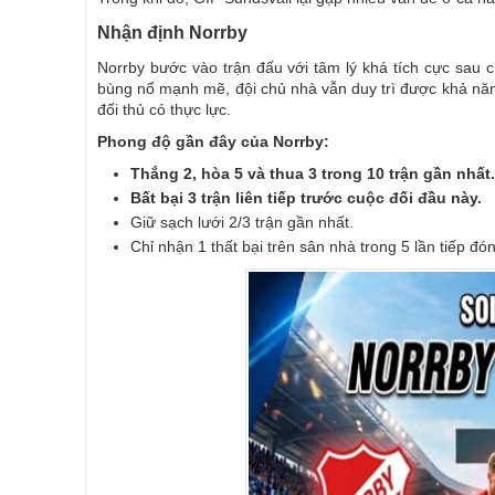
Nhận định Norrby
Norrby bước vào trận đấu với tâm lý khá tích cực sau 
bùng nổ mạnh mẽ, đội chủ nhà vẫn duy trì được khả năn
đối thủ có thực lực.
Phong độ gần đây của Norrby:
Thắng 2, hòa 5 và thua 3 trong 10 trận gần nhất.
Bất bại 3 trận liên tiếp trước cuộc đối đầu này.
Giữ sạch lưới 2/3 trận gần nhất.
Chỉ nhận 1 thất bại trên sân nhà trong 5 lần tiếp đó