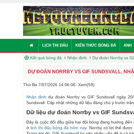
LỊCH THI ĐẤU
KIẾN THỨC BÓNG ĐÁ
ANH
Kết quả bóng đá
Nhận định
Dự đoán Norrby vs GI
DỰ ĐOÁN NORRBY VS GIF SUNDSVALL, NHẬN
Thứ Ba 7/07/2026 14:06:06
- Xem(59)
Nhận định
dự đoán Norrby vs GIF Sundsvall ngày 20/
Sundsvall. Cập nhật những dữ liệu đáng chú ý trước trận
Dữ liệu dự đoán Norrby vs GIF Sundsva
Đây là cuộc đối đầu giữa hai đội bóng đang hướng đến mụ
ở
lịch thi đấu bóng đá hôm nay
. Norrby có lợi thế được
Trong khi đó, GIF Sundsvall lại gặp nhiều vấn đề ở cả h