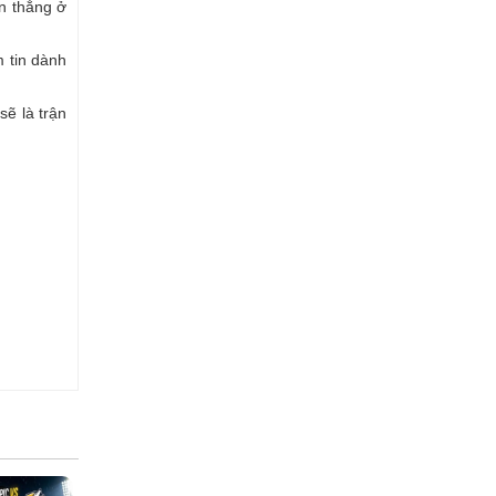
n thắng ở
m tin dành
sẽ là trận