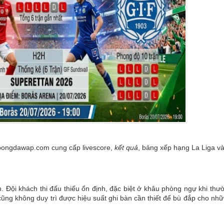
bongdawap.com cung cấp livescore,
kết quả
, bảng xếp hạng La Liga và
n. Đội khách thi đấu thiếu ổn định, đặc biệt ở khâu phòng ngự khi th
ũng không duy trì được hiệu suất ghi bàn cần thiết để bù đắp cho nhữ