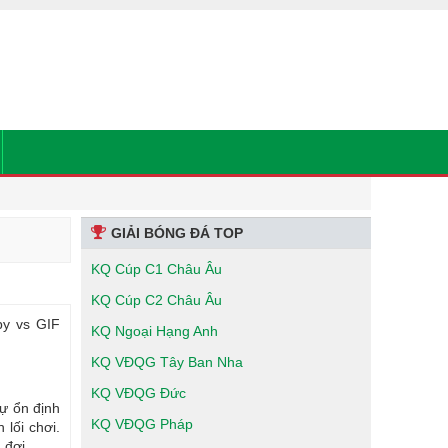
GIẢI BÓNG ĐÁ TOP
KQ Cúp C1 Châu Âu
KQ Cúp C2 Châu Âu
by vs GIF
KQ Ngoại Hạng Anh
KQ VĐQG Tây Ban Nha
KQ VĐQG Đức
sự ổn định
KQ VĐQG Pháp
 lối chơi.
 đợi.