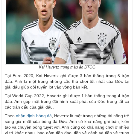
Kai Havertz trong màu áo ĐTQG
Tại Euro 2020, Kai Havertz ghi được 3 bàn thắng trong 5 trận
đấu. Anh là một trong những cầu thủ chơi tốt nhất của Đức tại
giải đấu giúp đội tuyển lọt vào vòng bán kết.
Tại World Cup 2022, Havertz ghi được 1 bàn thắng trong 4 trận
đấu. Anh góp mặt trong đội hình xuất phát của Đức trong tất cả
các trận đấu của giải đấu.
Theo
nhận định bóng đá
, Havertz là một trong những tài năng trẻ
sáng giá nhất của bóng đá Đức. Anh có khả năng ghi bàn, kiến
tạo và chuyền bóng tuyệt vời. Anh cũng có khả năng chơi ở nhiều
vị trí khác nhau, bao gồm tiền đạo, tiền vệ cánh và tiền vệ trung