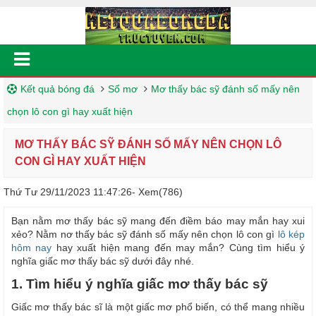
Kết quả bóng đá
Sổ mơ
Mơ thấy bác sỹ đánh số mấy nên
chọn lô con gì hay xuất hiện
MƠ THẤY BÁC SỸ ĐÁNH SỐ MẤY NÊN CHỌN LÔ
CON GÌ HAY XUẤT HIỆN
Thứ Tư 29/11/2023 11:47:26
- Xem(786)
Bạn nằm mơ thấy bác sỹ mang đến điềm báo may mắn hay xui
xẻo? Nằm nơ thấy bác sỹ đánh số mấy nên chọn lô con gì
lô kép
hôm nay
hay xuất hiện mang đến may mắn? Cùng tìm hiểu ý
nghĩa giấc mơ thấy bác sỹ dưới đây nhé.
1. Tìm hiểu ý nghĩa giấc mơ thấy bác sỹ
Giấc mơ thấy bác sĩ là một giấc mơ phổ biến, có thể mang nhiều