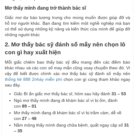
Mơ thấy mình đang trở thành bác sĩ
Giấc mơ dự báo tượng trưng cho mong muốn được giúp đỡ và
hỗ trợ người khác. Bạn đang tìm kiếm một nghề nghiệp mà bạn
có thể sử dụng những kỹ năng và kiến thức của mình để giúp đỡ
những người khác
2. Mơ thấy bác sỹ đánh số mấy nên chọn lô
con gì hay xuất hiện
Mỗi giấc chiêm bao thấy bác sỹ đều mang đến các điềm báo
khác nhau và các con số may mắn cũng xoay chuyển theo đó. Vì
vậy để biết được chính xác mơ thấy bác sỹ đánh số mấy nên
thống kê 888 2nháy miễn phí
chọn con gì cùng tham khảo ngay
sau đây.
Giấc Bí ẩn giấc mơ thấy bác sĩ, hôm sau hãy đánh
31 – 53
Ngủ mơ thấy mình đang đi khám bác sĩ vì bị ốm, đánh
con
89 – 01
Mơ thấy mình đang đi khám bác sĩ vì bị trầm cảm, dễ về
con
27 – 48
Nằm mộng thấy mình đang chữa bệnh, quất ngay cặp số
31
– 35