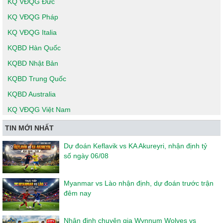
KQ VĐQG Đức
KQ VĐQG Pháp
KQ VĐQG Italia
KQBD Hàn Quốc
KQBD Nhật Bản
KQBD Trung Quốc
KQBD Australia
KQ VĐQG Việt Nam
TIN MỚI NHẤT
Dự đoán Keflavik vs KA Akureyri, nhận định tỷ
số ngày 06/08
Myanmar vs Lào nhận định, dự đoán trước trận
đêm nay
Nhận định chuyên gia Wynnum Wolves vs