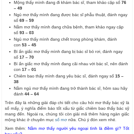
Mộng thấy mình đang đi khám bác sĩ, tham khảo cặp số
76
– 49
Ngủ mơ thấy mình đang được bác sĩ phẫu thuật, đánh ngay
số
69 – 59
Nằm mơ thấy mình đang chữa bệnh, tham khảo ngay cặp
số
93 – 03
Ngủ mơ thấy mình đang chết trong phòng khám, đánh
con
53 – 45
Bí ẩn giấc mơ thấy mình đang bị bác sĩ bỏ rơi, đánh ngay
số
17 – 70
Bí ẩn giấc mơ thấy mình đang cãi nhau với bác sĩ, nên đánh
con
17 – 01
Chiêm bao thấy mình đang yêu bác sĩ, đánh ngay số
15 –
38
Nằm ngủ mơ thấy mình đang trở thành bác sĩ, hôm sau hãy
đánh
44 – 64
Trên đây là những giải đáp chi tiết cho câu hỏi mơ thấy bác sỹ là
số mấy, ý nghĩa điểm báo tốt xấu từ giấc chiêm bao thấy bác sỹ
mang đến. Ngoài ra, chúng tôi còn giải mã thêm hàng ngàn giấc
mộng khác ở chuyên mục
sổ mơ
nữa. Chú ý đón xem nhé.
Xem thêm:
Nằm mơ thấy người yêu ngoại tình là điềm gì? Tốt