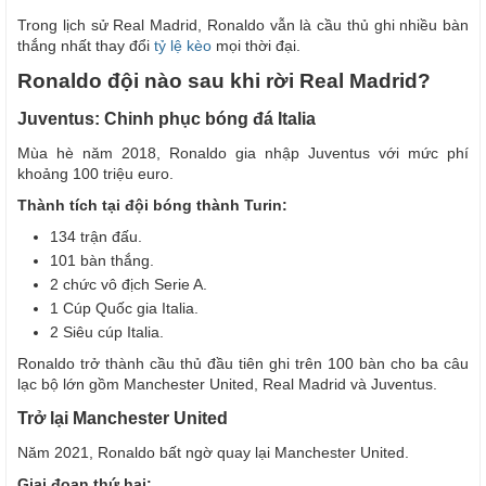
Trong lịch sử Real Madrid, Ronaldo vẫn là cầu thủ ghi nhiều bàn
thắng nhất thay đổi
tỷ lệ kèo
mọi thời đại.
Ronaldo đội nào sau khi rời Real Madrid?
Juventus: Chinh phục bóng đá Italia
Mùa hè năm 2018, Ronaldo gia nhập Juventus với mức phí
khoảng 100 triệu euro.
Thành tích tại đội bóng thành Turin:
134 trận đấu.
101 bàn thắng.
2 chức vô địch Serie A.
1 Cúp Quốc gia Italia.
2 Siêu cúp Italia.
Ronaldo trở thành cầu thủ đầu tiên ghi trên 100 bàn cho ba câu
lạc bộ lớn gồm Manchester United, Real Madrid và Juventus.
Trở lại Manchester United
Năm 2021, Ronaldo bất ngờ quay lại Manchester United.
Giai đoạn thứ hai: