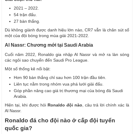
2021 – 2022.
54 trận đấu.
27 bàn thắng.
Dù không giành được danh hiệu lớn nào, CR7 vẫn là chân sút số
một của đội bóng trong mùa giải 2021-2022.
Al Nassr: Chương mới tại Saudi Arabia
Cuối năm 2022, Ronaldo gia nhập Al Nassr và mở ra làn sóng
các ngôi sao chuyển đến Saudi Pro League.
Một số thống kê nổi bật:
Hơn 90 bàn thắng chỉ sau hơn 100 trận đầu tiên.
Liên tục nằm trong nhóm vua phá lưới giải đấu.
Góp phần nâng cao giá trị thương mại của bóng đá Saudi
Arabia.
Hiện tại, khi được hỏi
Ronaldo đội nào
, câu trả lời chính xác là
Al Nassr.
Ronaldo đá cho đội nào ở cấp đội tuyển
quốc gia?