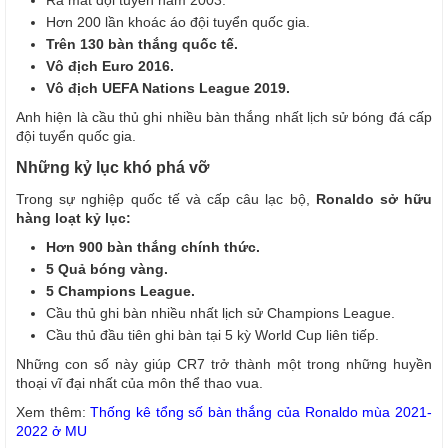
Hơn 200 lần khoác áo đội tuyển quốc gia.
Trên 130 bàn thắng quốc tế.
Vô địch Euro 2016.
Vô địch UEFA Nations League 2019.
Anh hiện là cầu thủ ghi nhiều bàn thắng nhất lịch sử bóng đá cấp
đội tuyển quốc gia.
Những kỷ lục khó phá vỡ
Trong sự nghiệp quốc tế và cấp câu lạc bộ,
Ronaldo sở hữu
hàng loạt kỷ lục:
Hơn 900 bàn thắng chính thức.
5 Quả bóng vàng.
5 Champions League.
Cầu thủ ghi bàn nhiều nhất lịch sử Champions League.
Cầu thủ đầu tiên ghi bàn tại 5 kỳ World Cup liên tiếp.
Những con số này giúp CR7 trở thành một trong những huyền
thoại vĩ đại nhất của môn thể thao vua.
Xem thêm:
Thống kê tổng số bàn thắng của Ronaldo mùa 2021-
2022 ở MU