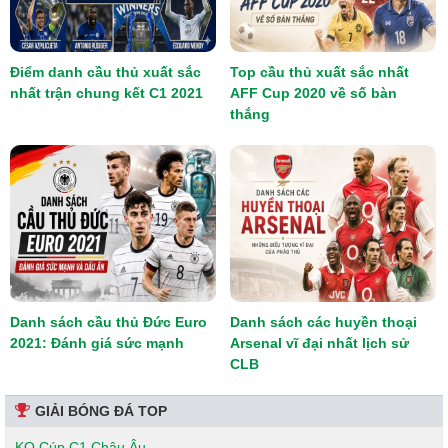
Điểm danh cầu thủ xuất sắc
Top cầu thủ xuất sắc nhất
nhất trận chung kết C1 2021
AFF Cup 2020 về số bàn
thắng
Danh sách cầu thủ Đức Euro
Danh sách các huyền thoại
2021: Đánh giá sức mạnh
Arsenal vĩ đại nhất lịch sử
CLB
GIẢI BÓNG ĐÁ TOP
KQ Cúp C1 Châu Âu