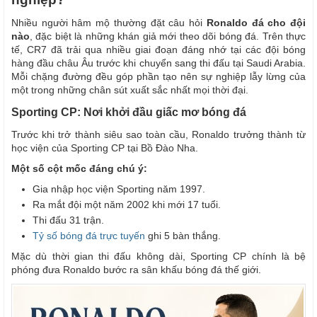
Nhiều người hâm mộ thường đặt câu hỏi
Ronaldo đá cho đội
nào
, đặc biệt là những khán giả mới theo dõi bóng đá. Trên thực
tế, CR7 đã trải qua nhiều giai đoạn đáng nhớ tại các đội bóng
hàng đầu châu Âu trước khi chuyển sang thi đấu tại Saudi Arabia.
Mỗi chặng đường đều góp phần tạo nên sự nghiệp lẫy lừng của
một trong những chân sút xuất sắc nhất mọi thời đại.
Sporting CP: Nơi khởi đầu giấc mơ bóng đá
Trước khi trở thành siêu sao toàn cầu, Ronaldo trưởng thành từ
học viện của Sporting CP tại Bồ Đào Nha.
Một số cột mốc đáng chú ý:
Gia nhập học viện Sporting năm 1997.
Ra mắt đội một năm 2002 khi mới 17 tuổi.
Thi đấu 31 trận.
Tỷ số bóng đá trực tuyến
ghi 5 bàn thắng.
Mặc dù thời gian thi đấu không dài, Sporting CP chính là bệ
phóng đưa Ronaldo bước ra sân khấu bóng đá thế giới.