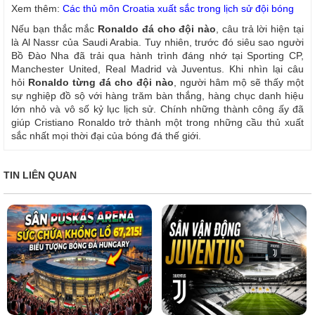
Xem thêm:
Các thủ môn Croatia xuất sắc trong lịch sử đội bóng
Nếu bạn thắc mắc
Ronaldo đá cho đội nào
, câu trả lời hiện tại
là Al Nassr của Saudi Arabia. Tuy nhiên, trước đó siêu sao người
Bồ Đào Nha đã trải qua hành trình đáng nhớ tại Sporting CP,
Manchester United, Real Madrid và Juventus. Khi nhìn lại câu
hỏi
Ronaldo từng đá cho đội nào
, người hâm mộ sẽ thấy một
sự nghiệp đồ sộ với hàng trăm bàn thắng, hàng chục danh hiệu
lớn nhỏ và vô số kỷ lục lịch sử. Chính những thành công ấy đã
giúp Cristiano Ronaldo trở thành một trong những cầu thủ xuất
sắc nhất mọi thời đại của bóng đá thế giới.
TIN LIÊN QUAN