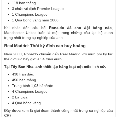
118 bàn thắng.
3 chức vô địch Premier League.
1 Champions League.
1 Quả bóng vàng năm 2008.
Khi nhắc đến câu hỏi
Ronaldo đá cho đội bóng nào
,
Manchester United luôn là một trong những câu lạc bộ quan
trọng nhất trong sự nghiệp của anh.
Real Madrid: Thời kỳ đỉnh cao huy hoàng
Năm 2009, Ronaldo chuyển đến Real Madrid với mức phí kỷ lục
thế giới lúc bấy giờ là 94 triệu euro.
Tại Tây Ban Nha, anh thiết lập hàng loạt cột mốc lịch sử:
438 trận đấu.
450 bàn thắng.
Trung bình 1,03 bàn/trận.
4 Champions League.
2 La Liga.
4 Quả bóng vàng.
Đây được xem là giai đoạn thành công nhất trong sự nghiệp của
CR7.