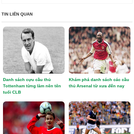
TIN LIÊN QUAN
Danh sách cựu cầu thủ
Khám phá danh sách các cầu
Tottenham từng làm nên tên
thủ Arsenal từ xưa đến nay
tuổi CLB