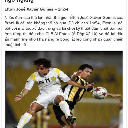
Élton José Xavier Gomes – 1m54
Nhắc đến cầu thủ lùn nhất thế giới, Élton José Xavier Gomes của
Brazil là cái tên không thể bỏ qua. Dù chỉ cao 1m54, Élton lại nổi
bật với mái tóc xù đặc trưng và lối chơi kỹ thuật đậm chất Samba.
Anh từng thi đấu cho CLB Al-Fateh (Ả Rập Xê Út) và để lại dấu
ấn mạnh mẽ nhờ khả năng rê bóng lắt léo cùng nhãn quan chiến
thuật tinh tế.