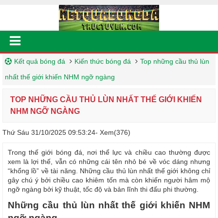
Kết quả bóng đá
Kiến thức bóng đá
Top những cầu thủ lùn
nhất thế giới khiến NHM ngỡ ngàng
TOP NHỮNG CẦU THỦ LÙN NHẤT THẾ GIỚI KHIẾN
NHM NGỠ NGÀNG
Thứ Sáu 31/10/2025 09:53:24
- Xem(376)
Trong thế giới bóng đá, nơi thể lực và chiều cao thường được
xem là lợi thế, vẫn có những cái tên nhỏ bé về vóc dáng nhưng
“khổng lồ” về tài năng. Những cầu thủ lùn nhất thế giới không chỉ
gây chú ý bởi chiều cao khiêm tốn mà còn khiến người hâm mộ
ngỡ ngàng bởi kỹ thuật, tốc độ và bản lĩnh thi đấu phi thường.
Những cầu thủ lùn nhất thế giới khiến NHM
ngỡ ngàng