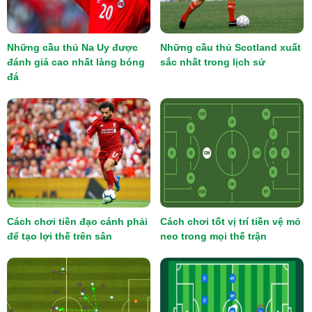
Những cầu thủ Na Uy được
Những cầu thủ Scotland xuất
đánh giá cao nhất làng bóng
sắc nhất trong lịch sử
đá
Cách chơi tiền đạo cánh phải
Cách chơi tốt vị trí tiền vệ mỏ
để tạo lợi thế trên sân
neo trong mọi thế trận