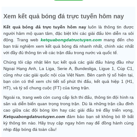
Xem kết quả bóng đá trực tuyến hôm nay
Kết quả bóng đá trực tuyến hôm nay
luôn là thông tin được
người hâm mộ quan tâm, đặc biệt khi các giải đấu lớn diễn ra sôi
động. Trang web
ketquabongdatructuyen.com
mang đến cho
bạn trải nghiệm xem kết quả bóng đá nhanh nhất, chính xác nhất
với đầy đủ thông tin về các trận đấu trong nước và quốc tế.
Chúng tôi cập nhật liên tục kết quả các giải đấu hàng đầu như
Ngoại Hạng Anh, La Liga, Serie A, Bundesliga, Ligue 1, Cúp C1,
cũng như các giải quốc nội của Việt Nam. Bên cạnh tỷ số hiện tại,
bạn còn có thể xem chi tiết số phút thi đấu, kết quả hiệp 1 (H1,
HT), và tỷ số chung cuộc (FT) của từng trận.
Ngoài ra, trang web còn cung cấp lịch thi đấu, thông tin đội hình ra
sân và diễn biến quan trọng trong trận. Dù là những trận cầu đỉnh
cao giữa các đội bóng lớn hay các giải đấu trẻ đầy triển vọng,
Ketquabongdatructuyen.com
đảm bảo bạn sẽ không bỏ lỡ bất
kỳ thông tin nào. Hãy truy cập ngay hôm nay để đồng hành cùng
nhịp đập bóng đá toàn cầu!