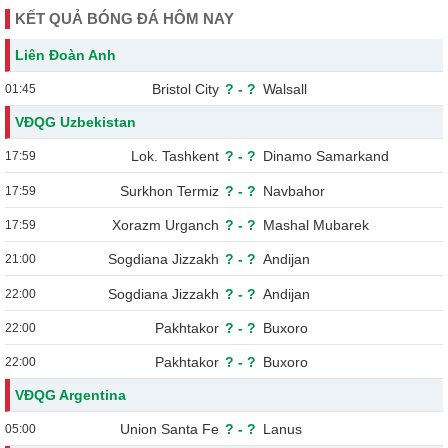
KẾT QUẢ BÓNG ĐÁ HÔM NAY
Liên Đoàn Anh
Bristol City
?
-
?
Walsall
01:45
VĐQG Uzbekistan
Lok. Tashkent
?
-
?
Dinamo Samarkand
17:59
Surkhon Termiz
?
-
?
Navbahor
17:59
Xorazm Urganch
?
-
?
Mashal Mubarek
17:59
Sogdiana Jizzakh
?
-
?
Andijan
21:00
Sogdiana Jizzakh
?
-
?
Andijan
22:00
Pakhtakor
?
-
?
Buxoro
22:00
Pakhtakor
?
-
?
Buxoro
22:00
VĐQG Argentina
Union Santa Fe
?
-
?
Lanus
05:00