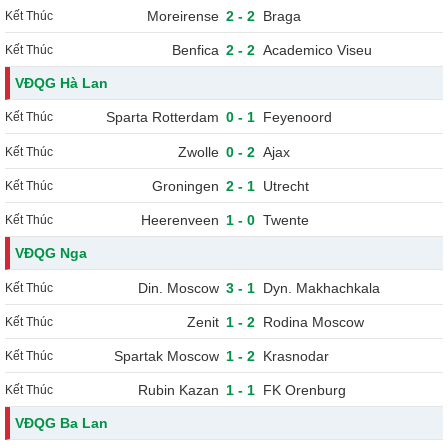
Moreirense
2
-
2
Braga
Kết Thúc
Benfica
2
-
2
Academico Viseu
Kết Thúc
VĐQG Hà Lan
Sparta Rotterdam
0
-
1
Feyenoord
Kết Thúc
Zwolle
0
-
2
Ajax
Kết Thúc
Groningen
2
-
1
Utrecht
Kết Thúc
Heerenveen
1
-
0
Twente
Kết Thúc
VĐQG Nga
Din. Moscow
3
-
1
Dyn. Makhachkala
Kết Thúc
Zenit
1
-
2
Rodina Moscow
Kết Thúc
Spartak Moscow
1
-
2
Krasnodar
Kết Thúc
Rubin Kazan
1
-
1
FK Orenburg
Kết Thúc
VĐQG Ba Lan