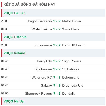
KẾT QUẢ BÓNG ĐÁ HÔM NAY
VĐQG Ba Lan
Pogon Szczecin
?
-
?
Motor Lublin
23:00
Wisla Krakow
?
-
?
Wisla Plock
01:30
VĐQG Estonia
Kuressaare
?
-
?
Harju JK Laagri
23:00
VĐQG Ireland
Derry City
?
-
?
Sligo Rovers
01:45
Shelbourne
?
-
?
St. Patricks
01:45
Waterford FC
?
-
?
Bohemians
01:45
Galway
?
-
?
Drogheda Utd
01:45
Shamrock Rovers
?
-
?
Dundalk
02:00
VĐQG Na Uy