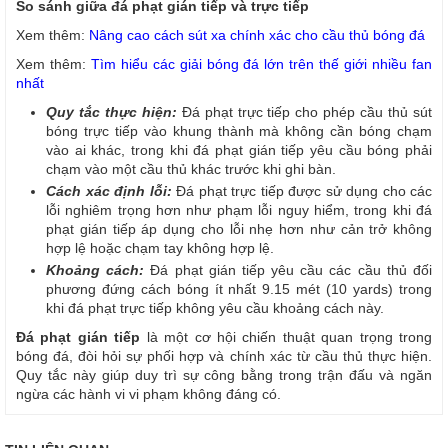
So sánh giữa đá phạt gián tiếp và trực tiếp
Xem thêm:
Nâng cao cách sút xa chính xác cho cầu thủ bóng đá
Xem thêm:
Tìm hiểu các giải bóng đá lớn trên thế giới nhiều fan
nhất
Quy tắc thực hiện:
Đá phạt trực tiếp cho phép cầu thủ sút
bóng trực tiếp vào khung thành mà không cần bóng chạm
vào ai khác, trong khi đá phạt gián tiếp yêu cầu bóng phải
chạm vào một cầu thủ khác trước khi ghi bàn.
Cách xác định lỗi:
Đá phạt trực tiếp được sử dụng cho các
lỗi nghiêm trọng hơn như phạm lỗi nguy hiểm, trong khi đá
phạt gián tiếp áp dụng cho lỗi nhẹ hơn như cản trở không
hợp lệ hoặc chạm tay không hợp lệ.
Khoảng cách:
Đá phạt gián tiếp yêu cầu các cầu thủ đối
phương đứng cách bóng ít nhất 9.15 mét (10 yards) trong
khi đá phạt trực tiếp không yêu cầu khoảng cách này.
Đá phạt gián tiếp
là một cơ hội chiến thuật quan trọng trong
bóng đá, đòi hỏi sự phối hợp và chính xác từ cầu thủ thực hiện.
Quy tắc này giúp duy trì sự công bằng trong trận đấu và ngăn
ngừa các hành vi vi phạm không đáng có.