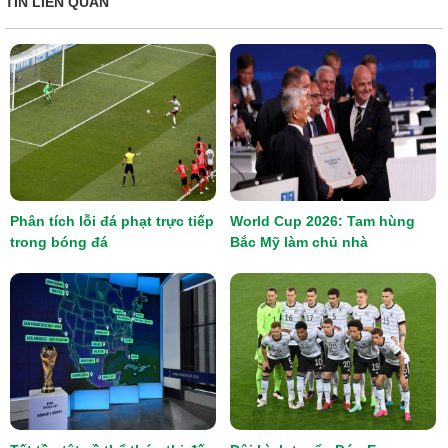
TIN LIÊN QUAN
Phân tích lỗi đá phạt trực tiếp
World Cup 2026: Tam hùng
trong bóng đá
Bắc Mỹ làm chủ nhà