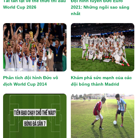
Tất tần tật về thể thức thi đấu
Đội hình tuyển Đức Euro
World Cup 2026
2021: Những ngôi sao sáng
nhất
Phân tích đội hình Đức vô
Khám phá sức mạnh của các
địch World Cup 2014
đội bóng thành Madrid