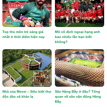
Top thủ môn trẻ sáng giá
MU vô địch ngoại hạng anh
nhất ở thời điểm hiện nay
bao nhiêu lần bạn biết
không?
Nhà của Messi – Siêu biệt thự
Sân Hàng Đẫy ở đâu? Tổng
độc đáo và khác lạ
quan về sân vận động Hàng
Đẫy