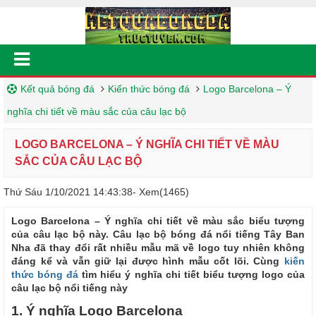
Kết quả bóng đá
Kiến thức bóng đá
Logo Barcelona – Ý
nghĩa chi tiết về màu sắc của câu lạc bộ
LOGO BARCELONA – Ý NGHĨA CHI TIẾT VỀ MÀU
SẮC CỦA CÂU LẠC BỘ
Thứ Sáu 1/10/2021 14:43:38
- Xem(1465)
Logo Barcelona – Ý nghĩa chi tiết về màu sắc biểu tượng
của câu lạc bộ này. Câu lạc bộ bóng đá nổi tiếng Tây Ban
Nha đã thay đổi rất nhiều mẫu mã về logo tuy nhiên không
đáng kể và vẫn giữ lại được hình mẫu cốt lõi. Cùng
kiến
thức bóng đá
tìm hiểu ý nghĩa chi tiết biểu tượng logo của
câu lạc bộ nổi tiếng này
1. Ý nghĩa Logo Barcelona