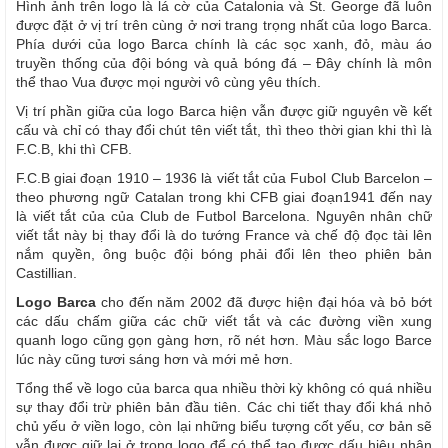
Hình ảnh trên logo là lá cờ của Catalonia và St. George đã luôn
được đặt ở vị trí trên cùng ở nơi trang trọng nhất của logo Barca.
Phía dưới của logo Barca chính là các sọc xanh, đỏ, màu áo
truyền thống của đội bóng và quả bóng đá – Đây chính là môn
thể thao Vua được mọi người vô cùng yêu thích.
Vị trí phần giữa của logo Barca hiện vẫn được giữ nguyên về kết
cấu và chỉ có thay đổi chút tên viết tắt, thì theo thời gian khi thì là
F.C.B, khi thì CFB.
F.C.B giai đoạn 1910 – 1936 là viết tắt của Fubol Club Barcelon –
theo phương ngữ Catalan trong khi CFB giai đoạn1941 đến nay
là viết tắt của của Club de Futbol Barcelona. Nguyên nhân chữ
viết tắt này bị thay đổi là do tướng France và chế độ đọc tài lên
nắm quyền, ông buộc đội bóng phải đổi lên theo phiên bản
Castillian.
Logo Barca
cho đến năm 2002 đã được hiện đại hóa và bỏ bớt
các dấu chấm giữa các chữ viết tắt và các đường viền xung
quanh logo cũng gọn gàng hơn, rõ nét hơn. Màu sắc logo Barce
lúc này cũng tươi sáng hơn và mới mẻ hơn.
Tổng thể về logo của barca qua nhiều thời kỳ không có quá nhiều
sự thay đổi trừ phiên bản đầu tiên. Các chi tiết thay đổi khá nhỏ
chủ yếu ở viền logo, còn lại những biểu tượng cốt yếu, cơ bản sẽ
vẫn được giữ lại ở trong logo để có thể tạo được dấu hiệu nhận