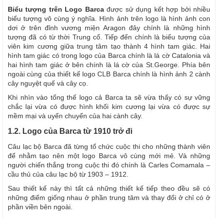
Biểu tượng trên Logo Barca
được sử dụng kết hợp bởi nhiều
biểu tượng vô cùng ý nghĩa. Hình ảnh trên logo là hình ảnh con
dơi ở trên đỉnh vương miện Aragon đây chính là những hình
tượng đã có từ thời Trung cổ. Tiếp đến chính là biểu tượng của
viên kim cương giữa trung tâm tạo thành 4 hình tam giác. Hai
hình tam giác có trong logo của Barca chính là lá cờ Catalonia và
hai hình tam giác ở bên chính là lá cờ của St.George. Phía bên
ngoài cùng của thiết kế logo CLB Barca chính là hình ảnh 2 cành
cây nguyệt quế và cây cọ.
Khi nhìn vào tổng thế logo cả Barca ta sẽ vừa thấy có sự vững
chắc lại vừa có được hình khối kim cương lại vừa có được sự
mềm mại và uyển chuyển của hai cành cây.
1.2. Logo của Barca từ 1910 trở đi
Câu lạc bộ Barca đã từng tổ chức cuộc thi cho những thành viên
để nhằm tạo nên một logo Barca vô cùng mới mẻ. Và những
người chiến thắng trong cuộc thi đó chính là Carles Comamala –
cầu thủ của câu lạc bộ từ 1903 – 1912.
Sau thiết kế này thì tất cả những thiết kế tiếp theo đều sẽ có
những điểm giống nhau ở phần trung tâm và thay đổi ở chỉ có ở
phần viền bên ngoài.