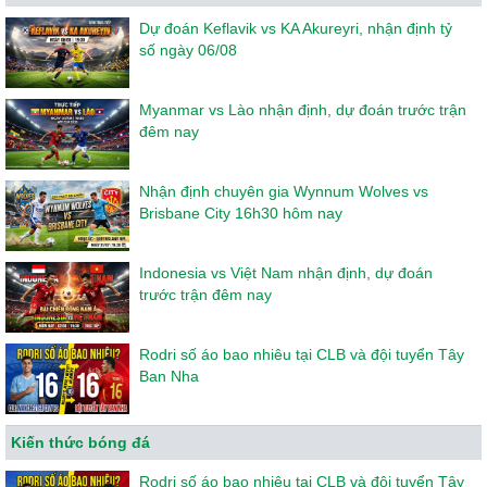
Dự đoán Keflavik vs KA Akureyri, nhận định tỷ
số ngày 06/08
Myanmar vs Lào nhận định, dự đoán trước trận
đêm nay
Nhận định chuyên gia Wynnum Wolves vs
Brisbane City 16h30 hôm nay
Indonesia vs Việt Nam nhận định, dự đoán
trước trận đêm nay
Rodri số áo bao nhiêu tại CLB và đội tuyển Tây
Ban Nha
Kiến thức bóng đá
Rodri số áo bao nhiêu tại CLB và đội tuyển Tây