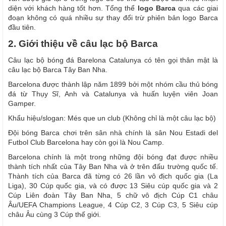
diện với khách hàng tốt hơn. Tổng thể
logo Barca
qua các giai
đoạn không có quá nhiều sự thay đổi trừ phiên bản logo Barca
đầu tiên.
2. Giới thiệu về câu lạc bộ Barca
Câu lạc bộ bóng đá Barelona Catalunya có tên gọi thân mật là
câu lạc bộ Barca Tây Ban Nha.
Barcelona được thành lập năm 1899 bởi một nhóm cầu thủ bóng
đá từ Thụy Sĩ, Anh và Catalunya và huấn luyện viên Joan
Gamper.
Khẩu hiệu/slogan: Més que un club (Không chỉ là một câu lạc bộ)
Đội bóng Barca chơi trên sân nhà chính là sân Nou Estadi del
Futbol Club Barcelona hay còn gọi là Nou Camp.
Barcelona chính là một trong những đội bóng đạt được nhiều
thành tích nhất của Tây Ban Nha và ở trên đấu trường quốc tế.
Thành tích của Barca đã từng có 26 lần vô địch quốc gia (La
Liga), 30 Cúp quốc gia, và có được 13 Siêu cúp quốc gia và 2
Cúp Liên đoàn Tây Ban Nha, 5 chữ vô địch Cúp C1 châu
Âu/UEFA Champions League, 4 Cúp C2, 3 Cúp C3, 5 Siêu cúp
châu Âu cùng 3 Cúp thế giới.