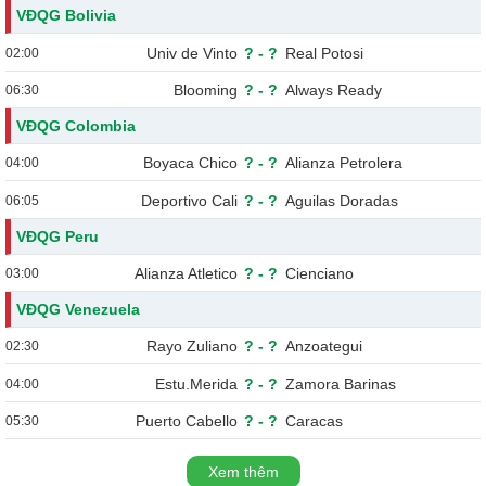
VĐQG Bolivia
Univ de Vinto
?
-
?
Real Potosi
02:00
Blooming
?
-
?
Always Ready
06:30
VĐQG Colombia
Boyaca Chico
?
-
?
Alianza Petrolera
04:00
Deportivo Cali
?
-
?
Aguilas Doradas
06:05
VĐQG Peru
Alianza Atletico
?
-
?
Cienciano
03:00
VĐQG Venezuela
Rayo Zuliano
?
-
?
Anzoategui
02:30
Estu.Merida
?
-
?
Zamora Barinas
04:00
Puerto Cabello
?
-
?
Caracas
05:30
Xem thêm