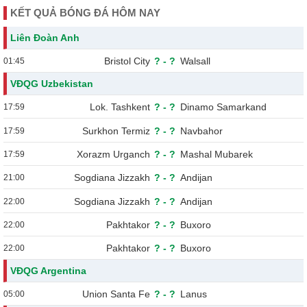
KẾT QUẢ BÓNG ĐÁ HÔM NAY
Liên Đoàn Anh
Bristol City
?
-
?
Walsall
01:45
VĐQG Uzbekistan
Lok. Tashkent
?
-
?
Dinamo Samarkand
17:59
Surkhon Termiz
?
-
?
Navbahor
17:59
Xorazm Urganch
?
-
?
Mashal Mubarek
17:59
Sogdiana Jizzakh
?
-
?
Andijan
21:00
Sogdiana Jizzakh
?
-
?
Andijan
22:00
Pakhtakor
?
-
?
Buxoro
22:00
Pakhtakor
?
-
?
Buxoro
22:00
VĐQG Argentina
Union Santa Fe
?
-
?
Lanus
05:00