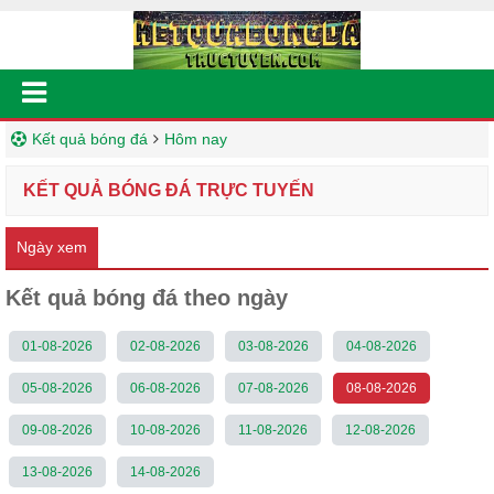
Kết quả bóng đá
Hôm nay
KẾT QUẢ BÓNG ĐÁ TRỰC TUYẾN
Ngày xem
Kết quả bóng đá theo ngày
01-08-2026
02-08-2026
03-08-2026
04-08-2026
05-08-2026
06-08-2026
07-08-2026
08-08-2026
09-08-2026
10-08-2026
11-08-2026
12-08-2026
13-08-2026
14-08-2026