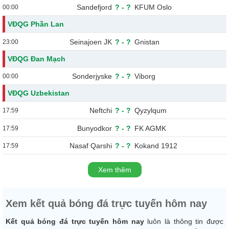
Sandefjord
?
-
?
KFUM Oslo
00:00
VĐQG Phần Lan
Seinajoen JK
?
-
?
Gnistan
23:00
VĐQG Đan Mạch
Sonderjyske
?
-
?
Viborg
00:00
VĐQG Uzbekistan
Neftchi
?
-
?
Qyzylqum
17:59
Bunyodkor
?
-
?
FK AGMK
17:59
Nasaf Qarshi
?
-
?
Kokand 1912
17:59
Xem thêm
Xem kết quả bóng đá trực tuyến hôm nay
Kết quả bóng đá trực tuyến hôm nay
luôn là thông tin được