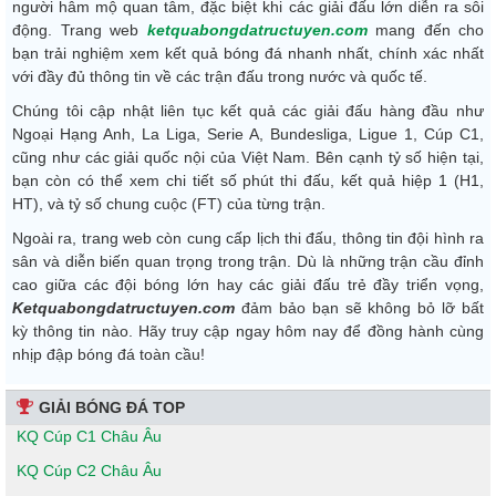
người hâm mộ quan tâm, đặc biệt khi các giải đấu lớn diễn ra sôi
động. Trang web
ketquabongdatructuyen.com
mang đến cho
bạn trải nghiệm xem kết quả bóng đá nhanh nhất, chính xác nhất
với đầy đủ thông tin về các trận đấu trong nước và quốc tế.
Chúng tôi cập nhật liên tục kết quả các giải đấu hàng đầu như
Ngoại Hạng Anh, La Liga, Serie A, Bundesliga, Ligue 1, Cúp C1,
cũng như các giải quốc nội của Việt Nam. Bên cạnh tỷ số hiện tại,
bạn còn có thể xem chi tiết số phút thi đấu, kết quả hiệp 1 (H1,
HT), và tỷ số chung cuộc (FT) của từng trận.
Ngoài ra, trang web còn cung cấp lịch thi đấu, thông tin đội hình ra
sân và diễn biến quan trọng trong trận. Dù là những trận cầu đỉnh
cao giữa các đội bóng lớn hay các giải đấu trẻ đầy triển vọng,
Ketquabongdatructuyen.com
đảm bảo bạn sẽ không bỏ lỡ bất
kỳ thông tin nào. Hãy truy cập ngay hôm nay để đồng hành cùng
nhịp đập bóng đá toàn cầu!
GIẢI BÓNG ĐÁ TOP
KQ Cúp C1 Châu Âu
KQ Cúp C2 Châu Âu