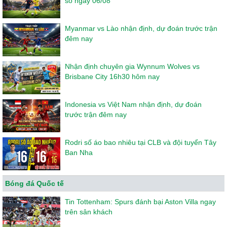
số ngày 06/08
Myanmar vs Lào nhận định, dự đoán trước trận
đêm nay
Nhận định chuyên gia Wynnum Wolves vs
Brisbane City 16h30 hôm nay
Indonesia vs Việt Nam nhận định, dự đoán
trước trận đêm nay
Rodri số áo bao nhiêu tại CLB và đội tuyển Tây
Ban Nha
Bóng đá Quốc tế
Tin Tottenham: Spurs đánh bại Aston Villa ngay
trên sân khách