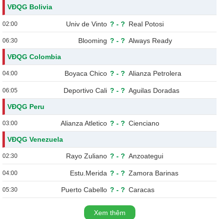
VĐQG Bolivia
Univ de Vinto
?
-
?
Real Potosi
02:00
Blooming
?
-
?
Always Ready
06:30
VĐQG Colombia
Boyaca Chico
?
-
?
Alianza Petrolera
04:00
Deportivo Cali
?
-
?
Aguilas Doradas
06:05
VĐQG Peru
Alianza Atletico
?
-
?
Cienciano
03:00
VĐQG Venezuela
Rayo Zuliano
?
-
?
Anzoategui
02:30
Estu.Merida
?
-
?
Zamora Barinas
04:00
Puerto Cabello
?
-
?
Caracas
05:30
Xem thêm