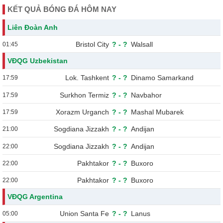
KẾT QUẢ BÓNG ĐÁ HÔM NAY
Liên Đoàn Anh
Bristol City
?
-
?
Walsall
01:45
VĐQG Uzbekistan
Lok. Tashkent
?
-
?
Dinamo Samarkand
17:59
Surkhon Termiz
?
-
?
Navbahor
17:59
Xorazm Urganch
?
-
?
Mashal Mubarek
17:59
Sogdiana Jizzakh
?
-
?
Andijan
21:00
Sogdiana Jizzakh
?
-
?
Andijan
22:00
Pakhtakor
?
-
?
Buxoro
22:00
Pakhtakor
?
-
?
Buxoro
22:00
VĐQG Argentina
Union Santa Fe
?
-
?
Lanus
05:00