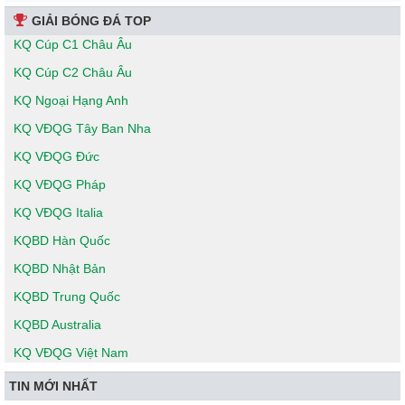
GIẢI BÓNG ĐÁ TOP
KQ Cúp C1 Châu Âu
KQ Cúp C2 Châu Âu
KQ Ngoại Hạng Anh
KQ VĐQG Tây Ban Nha
KQ VĐQG Đức
KQ VĐQG Pháp
KQ VĐQG Italia
KQBD Hàn Quốc
KQBD Nhật Bản
KQBD Trung Quốc
KQBD Australia
KQ VĐQG Việt Nam
TIN MỚI NHẤT