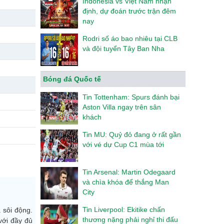
Indonesia vs Việt Nam nhận
định, dự đoán trước trận đêm
nay
Rodri số áo bao nhiêu tại CLB
và đội tuyển Tây Ban Nha
Bóng đá Quốc tế
Tin Tottenham: Spurs đánh bại
Aston Villa ngay trên sân
khách
Tin MU: Quỷ đỏ đang ở rất gần
với vé dự Cup C1 mùa tới
Tin Arsenal: Martin Odegaard
và chìa khóa để thắng Man
City
Tin Liverpool: Ekitike chấn
 sôi động.
thương nặng phải nghỉ thi đấu
với đầy đủ