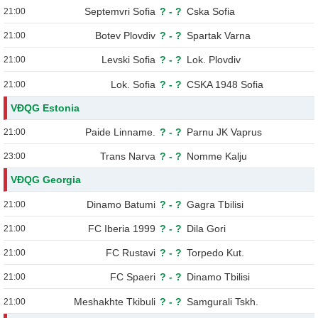
Septemvri Sofia
?
-
?
Cska Sofia
21:00
Botev Plovdiv
?
-
?
Spartak Varna
21:00
Levski Sofia
?
-
?
Lok. Plovdiv
21:00
Lok. Sofia
?
-
?
CSKA 1948 Sofia
21:00
VĐQG Estonia
Paide Linname.
?
-
?
Parnu JK Vaprus
21:00
Trans Narva
?
-
?
Nomme Kalju
23:00
VĐQG Georgia
Dinamo Batumi
?
-
?
Gagra Tbilisi
21:00
FC Iberia 1999
?
-
?
Dila Gori
21:00
FC Rustavi
?
-
?
Torpedo Kut.
21:00
FC Spaeri
?
-
?
Dinamo Tbilisi
21:00
Meshakhte Tkibuli
?
-
?
Samgurali Tskh.
21:00