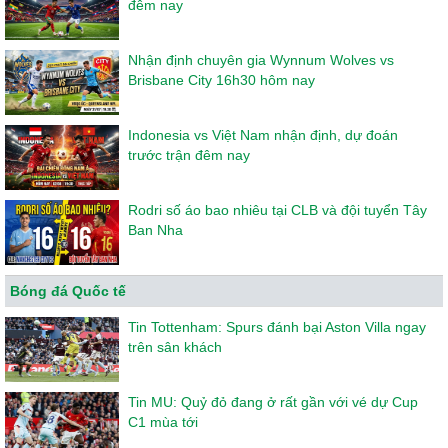
đêm nay
Nhận định chuyên gia Wynnum Wolves vs
Brisbane City 16h30 hôm nay
Indonesia vs Việt Nam nhận định, dự đoán
trước trận đêm nay
Rodri số áo bao nhiêu tại CLB và đội tuyển Tây
Ban Nha
Bóng đá Quốc tế
Tin Tottenham: Spurs đánh bại Aston Villa ngay
trên sân khách
Tin MU: Quỷ đỏ đang ở rất gần với vé dự Cup
C1 mùa tới