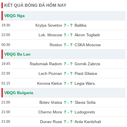
KẾT QUẢ BÓNG ĐÁ HÔM NAY
VĐQG Nga
Krylya Sovetov
?
-
?
Baltika
19:30
Lok. Moscow
?
-
?
Akron Togliatti
22:00
Rostov
?
-
?
CSKA Moscow
00:30
VĐQG Ba Lan
Radomiak Radom
?
-
?
Gornik Zabrze
19:45
Lech Poznan
?
-
?
Piast Gliwice
22:30
Korona Kielce
?
-
?
Legia Wars.
01:15
VĐQG Bulgaria
Botev Vratsa
?
-
?
Slavia Sofia
21:00
Cherno More
?
-
?
Ludogorets
21:00
Dunav Ruse
?
-
?
Arda Kardzhali
21:00