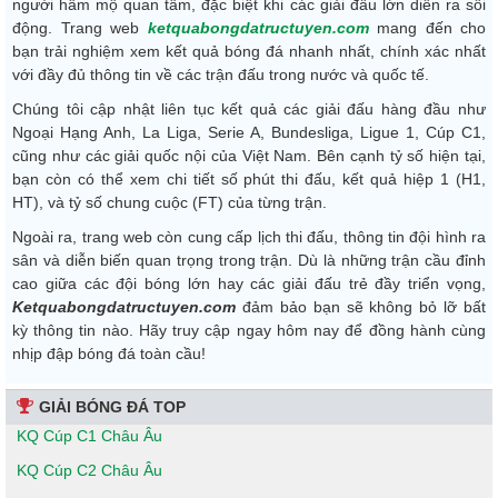
người hâm mộ quan tâm, đặc biệt khi các giải đấu lớn diễn ra sôi
động. Trang web
ketquabongdatructuyen.com
mang đến cho
bạn trải nghiệm xem kết quả bóng đá nhanh nhất, chính xác nhất
với đầy đủ thông tin về các trận đấu trong nước và quốc tế.
Chúng tôi cập nhật liên tục kết quả các giải đấu hàng đầu như
Ngoại Hạng Anh, La Liga, Serie A, Bundesliga, Ligue 1, Cúp C1,
cũng như các giải quốc nội của Việt Nam. Bên cạnh tỷ số hiện tại,
bạn còn có thể xem chi tiết số phút thi đấu, kết quả hiệp 1 (H1,
HT), và tỷ số chung cuộc (FT) của từng trận.
Ngoài ra, trang web còn cung cấp lịch thi đấu, thông tin đội hình ra
sân và diễn biến quan trọng trong trận. Dù là những trận cầu đỉnh
cao giữa các đội bóng lớn hay các giải đấu trẻ đầy triển vọng,
Ketquabongdatructuyen.com
đảm bảo bạn sẽ không bỏ lỡ bất
kỳ thông tin nào. Hãy truy cập ngay hôm nay để đồng hành cùng
nhịp đập bóng đá toàn cầu!
GIẢI BÓNG ĐÁ TOP
KQ Cúp C1 Châu Âu
KQ Cúp C2 Châu Âu