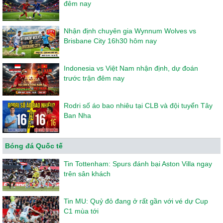
đêm nay
Nhận định chuyên gia Wynnum Wolves vs
Brisbane City 16h30 hôm nay
Indonesia vs Việt Nam nhận định, dự đoán
trước trận đêm nay
Rodri số áo bao nhiêu tại CLB và đội tuyển Tây
Ban Nha
Bóng đá Quốc tế
Tin Tottenham: Spurs đánh bại Aston Villa ngay
trên sân khách
Tin MU: Quỷ đỏ đang ở rất gần với vé dự Cup
C1 mùa tới