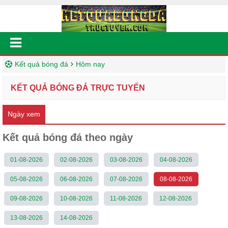
Kết quả bóng đá
Hôm nay
KẾT QUẢ BÓNG ĐÁ TRỰC TUYẾN
Ngày xem
Kết quả bóng đá theo ngày
01-08-2026
02-08-2026
03-08-2026
04-08-2026
05-08-2026
06-08-2026
07-08-2026
08-08-2026
09-08-2026
10-08-2026
11-08-2026
12-08-2026
13-08-2026
14-08-2026