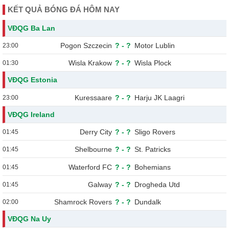
KẾT QUẢ BÓNG ĐÁ HÔM NAY
VĐQG Ba Lan
Pogon Szczecin
?
-
?
Motor Lublin
23:00
Wisla Krakow
?
-
?
Wisla Plock
01:30
VĐQG Estonia
Kuressaare
?
-
?
Harju JK Laagri
23:00
VĐQG Ireland
Derry City
?
-
?
Sligo Rovers
01:45
Shelbourne
?
-
?
St. Patricks
01:45
Waterford FC
?
-
?
Bohemians
01:45
Galway
?
-
?
Drogheda Utd
01:45
Shamrock Rovers
?
-
?
Dundalk
02:00
VĐQG Na Uy