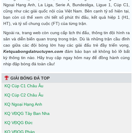
Ngoại Hạng Anh, La Liga, Serie A, Bundesliga, Ligue 1, Cúp C1,
cũng như các giải quốc nội của Việt Nam. Bên cạnh tỷ số hiện tại,
bạn còn có thể xem chi tiết số phút thi đấu, kết quả hiệp 1 (H1,
HT), và tỷ số chung cuộc (FT) của từng trận.
Ngoài ra, trang web còn cung cấp lịch thi đấu, thông tin đội hình ra
sân và diễn biến quan trọng trong trận. Dù là những trận cầu đỉnh
cao giữa các đội bóng lớn hay các giải đấu trẻ đầy triển vọng,
Ketquabongdatructuyen.com
đảm bảo bạn sẽ không bỏ lỡ bất
kỳ thông tin nào. Hãy truy cập ngay hôm nay để đồng hành cùng
nhịp đập bóng đá toàn cầu!
GIẢI BÓNG ĐÁ TOP
KQ Cúp C1 Châu Âu
KQ Cúp C2 Châu Âu
KQ Ngoại Hạng Anh
KQ VĐQG Tây Ban Nha
KQ VĐQG Đức
KQ VĐQG Pháp