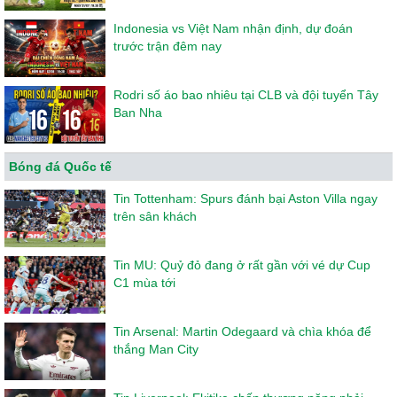
Indonesia vs Việt Nam nhận định, dự đoán
trước trận đêm nay
Rodri số áo bao nhiêu tại CLB và đội tuyển Tây
Ban Nha
Bóng đá Quốc tế
Tin Tottenham: Spurs đánh bại Aston Villa ngay
trên sân khách
Tin MU: Quỷ đỏ đang ở rất gần với vé dự Cup
C1 mùa tới
Tin Arsenal: Martin Odegaard và chìa khóa để
thắng Man City