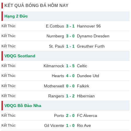
KẾT QUẢ BÓNG ĐÁ HÔM NAY
Hạng 2 Đức
E.Cottbus
3
-
1
Hannover 96
Kết Thúc
Nurnberg
3
-
0
Dynamo Dresden
Kết Thúc
St. Pauli
1
-
1
Greuther Furth
Kết Thúc
VĐQG Scotland
Kilmarnock
1
-
5
Celtic
Kết Thúc
Hearts
4
-
0
Dundee Utd
Kết Thúc
Motherwell
0
-
0
Falkirk
Kết Thúc
Rangers
1
-
2
Hibernian
Kết Thúc
VĐQG Bồ Đào Nha
Porto
2
-
0
FC Alverca
Kết Thúc
Gil Vicente
1
-
0
Rio Ave
Kết Thúc