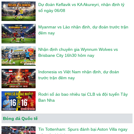
Dự đoán Keflavik vs KA Akureyri, nhận định tỷ
số ngày 06/08
Myanmar vs Lào nhận định, dự đoán trước trận
đêm nay
Nhận định chuyên gia Wynnum Wolves vs
Brisbane City 16h30 hôm nay
Indonesia vs Việt Nam nhận định, dự đoán
trước trận đêm nay
Rodri số áo bao nhiêu tại CLB và đội tuyển Tây
Ban Nha
Bóng đá Quốc tế
Tin Tottenham: Spurs đánh bại Aston Villa ngay