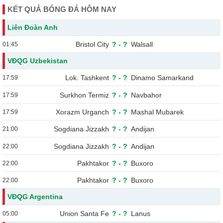
KẾT QUẢ BÓNG ĐÁ HÔM NAY
Liên Đoàn Anh
Bristol City
?
-
?
Walsall
01:45
VĐQG Uzbekistan
Lok. Tashkent
?
-
?
Dinamo Samarkand
17:59
Surkhon Termiz
?
-
?
Navbahor
17:59
Xorazm Urganch
?
-
?
Mashal Mubarek
17:59
Sogdiana Jizzakh
?
-
?
Andijan
21:00
Sogdiana Jizzakh
?
-
?
Andijan
22:00
Pakhtakor
?
-
?
Buxoro
22:00
Pakhtakor
?
-
?
Buxoro
22:00
VĐQG Argentina
Union Santa Fe
?
-
?
Lanus
05:00