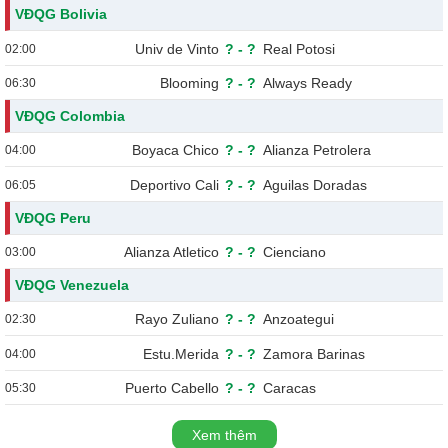
VĐQG Bolivia
Univ de Vinto
?
-
?
Real Potosi
02:00
Blooming
?
-
?
Always Ready
06:30
VĐQG Colombia
Boyaca Chico
?
-
?
Alianza Petrolera
04:00
Deportivo Cali
?
-
?
Aguilas Doradas
06:05
VĐQG Peru
Alianza Atletico
?
-
?
Cienciano
03:00
VĐQG Venezuela
Rayo Zuliano
?
-
?
Anzoategui
02:30
Estu.Merida
?
-
?
Zamora Barinas
04:00
Puerto Cabello
?
-
?
Caracas
05:30
Xem thêm