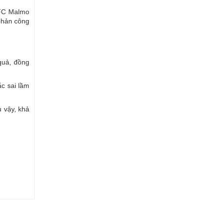
 AFC Malmo
 phản công
quả, đồng
c sai lầm
u vậy, khả