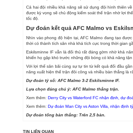
Cả hai đội nhiều khả năng sẽ sử dụng đội hình thiên về
được kỳ vọng sẽ chủ động kiểm soát thế trận nhờ lợi th
tốc độ.
Dự đoán kết quả AFC Malmo vs Eskils
Nhìn vào phong độ hiện tại, AFC Malmo đang tạo được 
thời có thành tích sân nhà khá tích cực trong thời gian g
Eskilsminne IF vẫn là đối thủ rất đáng gờm nhờ khả nă
khiến họ gặp khó trước những đội bóng có khả năng tận 
Với lợi thế sân bãi cùng sự tự tin từ kết quả đối đầu 
năng xuất hiện thế trận đôi công và nhiều bàn thắng là rấ
Dự đoán tỷ số: AFC Malmo 3-2 Eskilsminne IF.
Lựa chọn đáng chú ý: AFC Malmo thắng trận.
Xem thêm:
Derry City vs Waterford FC nhận định, dự đo
Xem thêm:
Dự đoán Man City vs Aston Villa, nhận định t
Dự đoán tổng bàn thắng: Trên 2,5 bàn.
TIN LIÊN QUAN