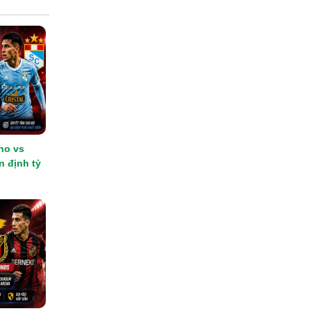
no vs
n định tỷ