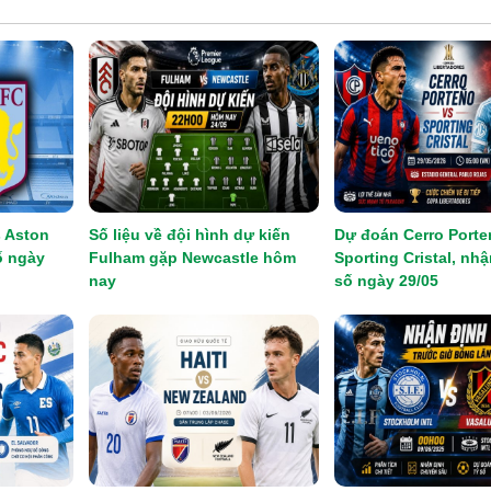
 Aston
Số liệu về đội hình dự kiến
Dự đoán Cerro Porte
ố ngày
Fulham gặp Newcastle hôm
Sporting Cristal, nhậ
nay
số ngày 29/05