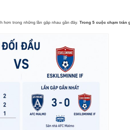
nh hơn trong những lần gặp nhau gần đây.
Trong 5 cuộc chạm trán 