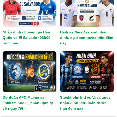
Nhận định chuyên gia Hàn
Haiti vs New Zealand nhận
Quốc vs El Salvador 06h00
định, dự đoán trước trận đêm
hôm nay
nay
Dự đoán AFC Malmo vs
Stockholm Intl vs Vasalunds
Eskilsminne IF, nhận định tỷ
nhận định, dự đoán trước
số ngày 7/6
trận đêm nay