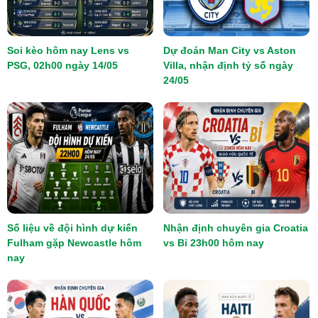
Soi kèo hôm nay Lens vs
Dự đoán Man City vs Aston
PSG, 02h00 ngày 14/05
Villa, nhận định tỷ số ngày
24/05
Số liệu về đội hình dự kiến
Nhận định chuyên gia Croatia
Fulham gặp Newcastle hôm
vs Bỉ 23h00 hôm nay
nay