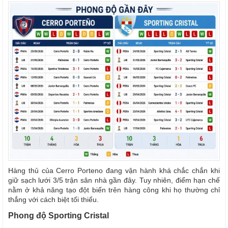
Hàng thủ của Cerro Porteno đang vận hành khá chắc chắn khi
giữ sạch lưới 3/5 trận sân nhà gần đây. Tuy nhiên, điểm hạn chế
nằm ở khả năng tạo đột biến trên hàng công khi họ thường chỉ
thắng với cách biệt tối thiểu.
Phong độ Sporting Cristal