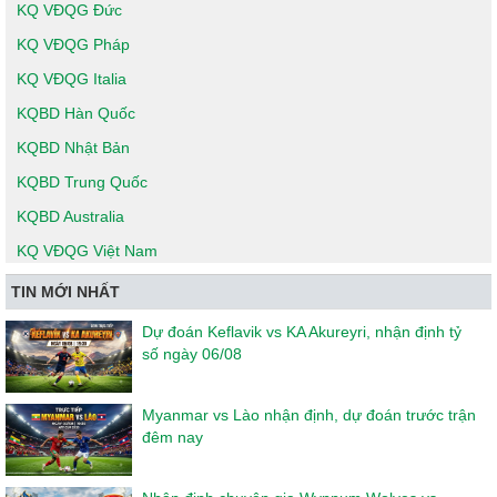
KQ VĐQG Đức
KQ VĐQG Pháp
KQ VĐQG Italia
KQBD Hàn Quốc
KQBD Nhật Bản
KQBD Trung Quốc
KQBD Australia
KQ VĐQG Việt Nam
TIN MỚI NHẤT
Dự đoán Keflavik vs KA Akureyri, nhận định tỷ
số ngày 06/08
Myanmar vs Lào nhận định, dự đoán trước trận
đêm nay