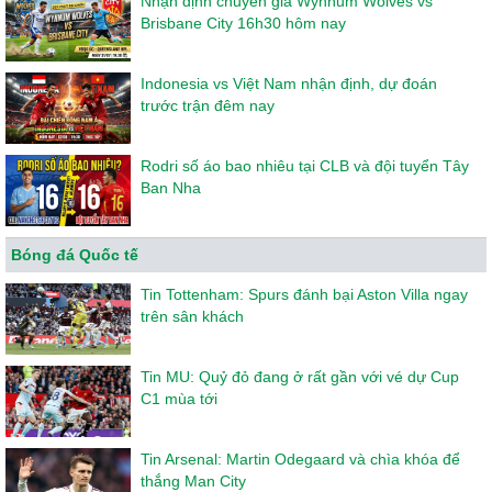
Nhận định chuyên gia Wynnum Wolves vs
Brisbane City 16h30 hôm nay
Indonesia vs Việt Nam nhận định, dự đoán
trước trận đêm nay
Rodri số áo bao nhiêu tại CLB và đội tuyển Tây
Ban Nha
Bóng đá Quốc tế
Tin Tottenham: Spurs đánh bại Aston Villa ngay
trên sân khách
Tin MU: Quỷ đỏ đang ở rất gần với vé dự Cup
C1 mùa tới
Tin Arsenal: Martin Odegaard và chìa khóa để
thắng Man City