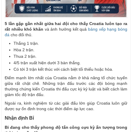
5 lần gặp gần nhất giữa hai đội cho thấy Croatia luôn tạo ra
rất nhiều khó khăn
và ảnh hưởng kết quả
bảng xếp hạng bóng
đá
cho đối thủ.
Thắng 1 trận.
Hòa 2 trận.
Thua 2 trận.
4/5 trận xuất hiện dưới 3 bàn thắng.
Có tới 3 trận kết thúc với cách biệt tối thiểu hoặc hòa.
Điểm mạnh lớn nhất của Croatia nằm ở khả năng tổ chức tuyến
giữa rất chặt chẽ. Những trận đấu trước các đội bóng mạnh
thường chứng kiến Croatia thi đấu cực kỳ kỷ luật và biết cách làm
giảm tốc độ trận đấu.
Ngoài ra, kinh nghiệm từ các giải đấu lớn giúp Croatia luôn giữ
được sự ổn định trong các thời điểm áp lực cao.
Nhận định Bỉ
Bỉ
đang cho thấy phong độ tấn công cực kỳ ấn tượng trong