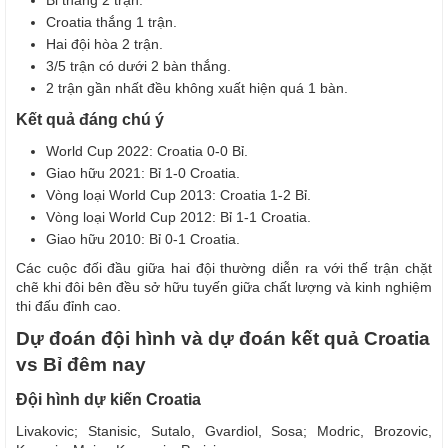
Croatia thắng 1 trận.
Hai đội hòa 2 trận.
3/5 trận có dưới 2 bàn thắng.
2 trận gần nhất đều không xuất hiện quá 1 bàn.
Kết quả đáng chú ý
World Cup 2022: Croatia 0-0 Bỉ.
Giao hữu 2021: Bỉ 1-0 Croatia.
Vòng loại World Cup 2013: Croatia 1-2 Bỉ.
Vòng loại World Cup 2012: Bỉ 1-1 Croatia.
Giao hữu 2010: Bỉ 0-1 Croatia.
Các cuộc đối đầu giữa hai đội thường diễn ra với thế trận chặt
chẽ khi đôi bên đều sở hữu tuyến giữa chất lượng và kinh nghiệm
thi đấu đỉnh cao.
Dự đoán đội hình và dự đoán kết quả Croatia
vs Bỉ đêm nay
Đội hình dự kiến Croatia
Livakovic; Stanisic, Sutalo, Gvardiol, Sosa; Modric, Brozovic,