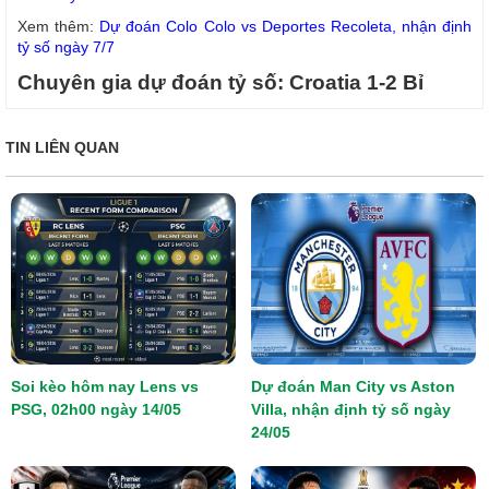
Xem thêm:
Dự đoán Colo Colo vs Deportes Recoleta, nhận định
tỷ số ngày 7/7
Chuyên gia dự đoán tỷ số: Croatia 1-2 Bỉ
TIN LIÊN QUAN
Soi kèo hôm nay Lens vs
Dự đoán Man City vs Aston
PSG, 02h00 ngày 14/05
Villa, nhận định tỷ số ngày
24/05