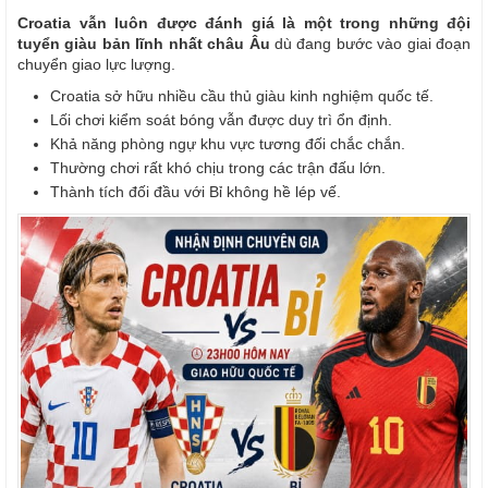
Croatia
vẫn luôn được đánh giá là một trong những đội
tuyển giàu bản lĩnh nhất châu Âu
dù đang bước vào giai đoạn
chuyển giao lực lượng.
Croatia sở hữu nhiều cầu thủ giàu kinh nghiệm quốc tế.
Lối chơi kiểm soát bóng vẫn được duy trì ổn định.
Khả năng phòng ngự khu vực tương đối chắc chắn.
Thường chơi rất khó chịu trong các trận đấu lớn.
Thành tích đối đầu với Bỉ không hề lép vế.