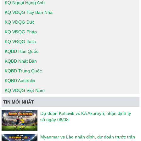
KQ Ngoại Hạng Anh
KQ VĐQG Tây Ban Nha
KQ VĐQG Đức
KQ VĐQG Pháp
KQ VĐQG Italia
KQBD Hàn Quốc
KQBD Nhật Bản
KQBD Trung Quốc
KQBD Australia
KQ VĐQG Việt Nam
TIN MỚI NHẤT
Dự đoán Keflavik vs KA Akureyri, nhận định tỷ
số ngày 06/08
Myanmar vs Lào nhận định, dự đoán trước trận