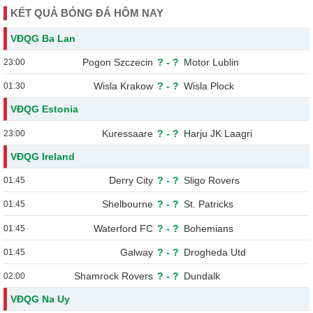
KẾT QUẢ BÓNG ĐÁ HÔM NAY
VĐQG Ba Lan
Pogon Szczecin
?
-
?
Motor Lublin
23:00
Wisla Krakow
?
-
?
Wisla Plock
01:30
VĐQG Estonia
Kuressaare
?
-
?
Harju JK Laagri
23:00
VĐQG Ireland
Derry City
?
-
?
Sligo Rovers
01:45
Shelbourne
?
-
?
St. Patricks
01:45
Waterford FC
?
-
?
Bohemians
01:45
Galway
?
-
?
Drogheda Utd
01:45
Shamrock Rovers
?
-
?
Dundalk
02:00
VĐQG Na Uy