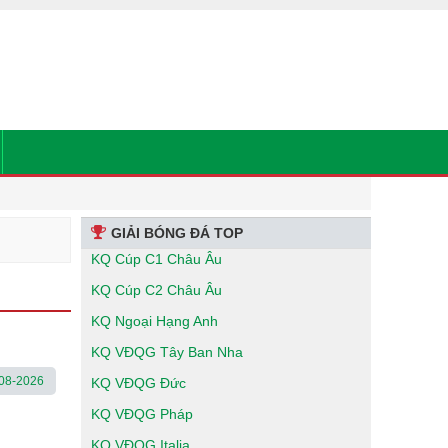
GIẢI BÓNG ĐÁ TOP
KQ Cúp C1 Châu Âu
KQ Cúp C2 Châu Âu
KQ Ngoại Hạng Anh
KQ VĐQG Tây Ban Nha
08-2026
KQ VĐQG Đức
KQ VĐQG Pháp
KQ VĐQG Italia