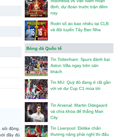
Indonesia vs Việt Nam nhận
định, dự đoán trước trận đêm
nay
Rodri số áo bao nhiêu tại CLB
và đội tuyển Tây Ban Nha
Bóng đá Quốc tế
Tin Tottenham: Spurs đánh bại
Aston Villa ngay trên sân
khách
Tin MU: Quỷ đỏ đang ở rất gần
với vé dự Cup C1 mùa tới
Tin Arsenal: Martin Odegaard
và chìa khóa để thắng Man
City
Tin Liverpool: Ekitike chấn
 sôi động.
thương nặng phải nghỉ thi đấu
với đầy đủ