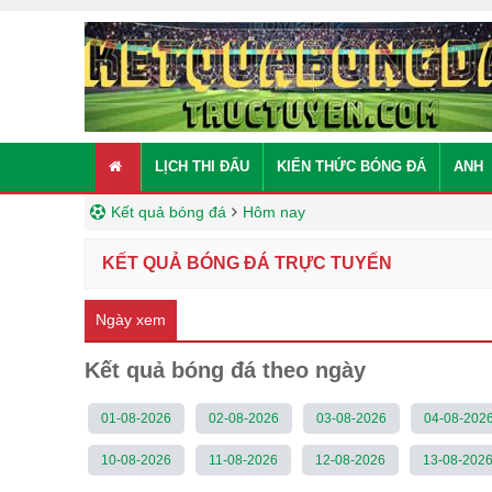
LỊCH THI ĐẤU
KIẾN THỨC BÓNG ĐÁ
ANH
Kết quả bóng đá
Hôm nay
KẾT QUẢ BÓNG ĐÁ TRỰC TUYẾN
Ngày xem
Kết quả bóng đá theo ngày
01-08-2026
02-08-2026
03-08-2026
04-08-202
10-08-2026
11-08-2026
12-08-2026
13-08-202