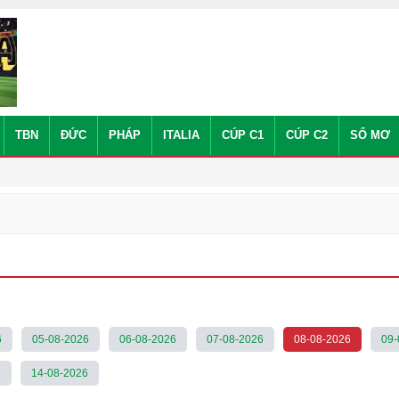
TBN
ĐỨC
PHÁP
ITALIA
CÚP C1
CÚP C2
SỔ MƠ
6
05-08-2026
06-08-2026
07-08-2026
08-08-2026
09-
6
14-08-2026